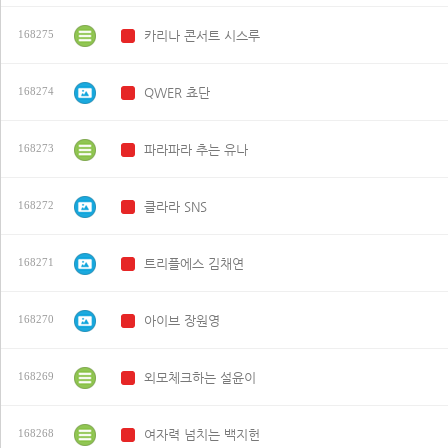
를
출
카리나 콘서트 시스루
168275
N
판
했
QWER 쵸단
168274
N
다
고
파라파라 추는 유나
168273
N
발
표
클라라 SNS
168272
N
했
다.
트리플에스 김채연
168271
N
하
퍼
아이브 장원영
168270
N
제
주
외모체크하는 설윤이
168269
N
음
악
여자력 넘치는 백지헌
168268
N