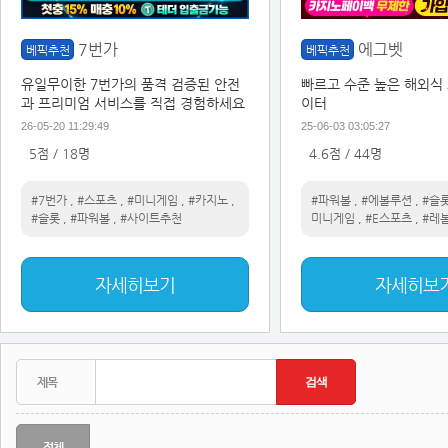
에
서
7번가
에그벳
베픽추천
베픽추천
104
유일무이한 7번가의 품격 검증된 안전
빠르고 수준 높은 해외식 
세
과 프리미엄 서비스를 직접 경험하세요
이터
나
26-05-20 11:29:49
25-06-03 03:05:27
이
5점 / 18명
4.6점 / 44명
로
#7번가
,
#스포츠
,
#미니게임
,
#카지노
,
#파워볼
,
#에볼루션
,
#슬
목
#슬롯
,
#파워볼
,
#사이트추천
미니게임
,
#E스포츠
,
#레
요
일
자세히보기
자세히보
별
세
했
으
며
구
전체