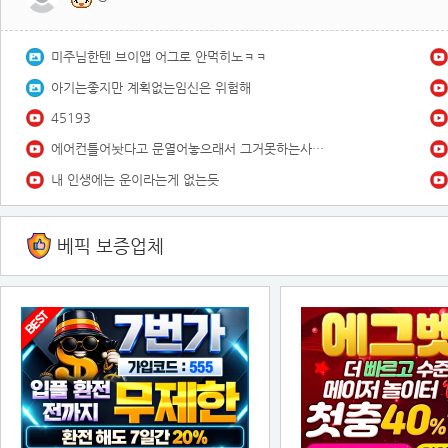
베
벌
미주님한텐 브이앱 어그로 안먹히노ㅋㅋ
리
아기는좋지만 계획없는임신은 위험해
클
리
45193
어
에어컨틀어놧다고 문열어놓으래서 그거못하는사람...
리
내 인생에는 운이라는게 없는듯
가
캘
베픽 보증업체
리
포
니
아
카
르
멜