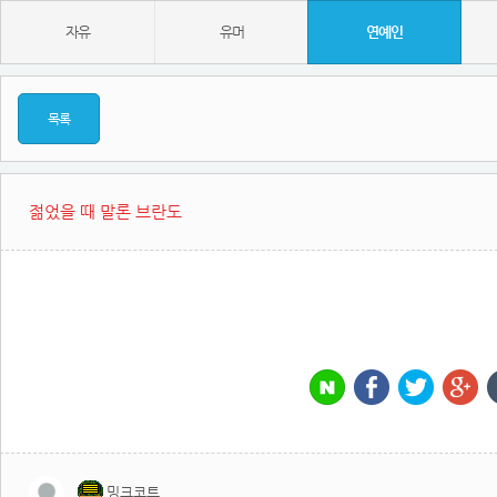
자유
유머
연예인
목록
젊었을 때 말론 브란도
아
동
도
서
작
가
밍크코트