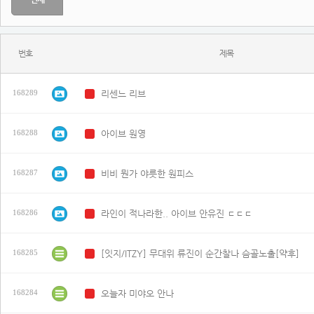
글
상
위
번호
제목
노
출
리센느 리브
168289
N
출
판
아이브 원영
168288
N
사
하
비비 뭔가 야릇한 원피스
168287
N
퍼
콜
라인이 적나라한.. 아이브 안유진 ㄷㄷㄷ
168286
N
린
스
[잇지/ITZY] 무대위 류진이 순간찰나 슴골노출[약후]
168285
N
퍼
블
오늘자 미야오 안나
168284
N
리