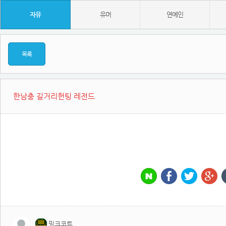
자유
유머
연예인
목록
한남충 길거리헌팅 레전드
여
기
1976
년
아
프
밍크코트