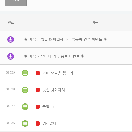
볼
라
출
번호
제목
혈
열
◈ 베픽 파워볼 & 파워사다리 픽등록 연승 이벤트 ◈
은
5
◈ 베픽 커뮤니티 리뷰 홍보 이벤트 ◈
가
지
아따 오늘은 힘드네
38539
N
다
른
맛집 찾아야지
38538
N
에
볼
출첵 ㄱㄱ
38537
N
라
바
정신없네
38536
N
이