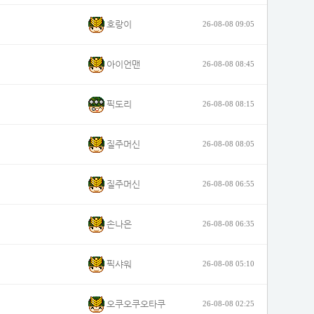
호랑이
26-08-08 09:05
아이언맨
26-08-08 08:45
픽도리
26-08-08 08:15
질주머신
26-08-08 08:05
질주머신
26-08-08 06:55
손나은
26-08-08 06:35
픽샤워
26-08-08 05:10
오쿠오쿠오타쿠
26-08-08 02:25