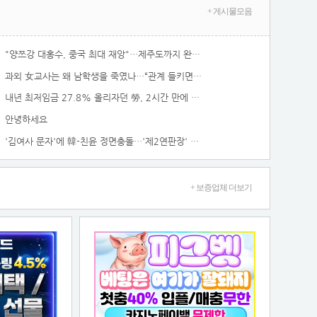
+ 게시물모음
"양쯔강 대홍수, 중국 최대 재앙"…제주도까지 완전 비상 / SBS / 모아보는 뉴스
과외 女교사는 왜 남학생을 죽였나…“관계 들키면 안돼”
내년 최저임금 27.8% 올리자던 勞, 2시간 만에 인상폭 ‘절반’
안녕하세요
'김여사 문자'에 韓-친윤 정면충돌…'제2연판장' 우려도(종합)
+ 보증업체 더보기