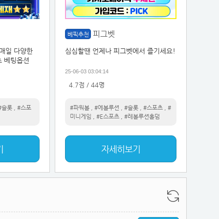
피그벳
베픽추천
일매일 다양한
심심할땐 언제나 피그벳에서 즐기세요!
츠 베팅옵션
25-06-03 03:04:14
4.7점 / 44명
#슬롯
,
#스포
#파워볼
,
#에볼루션
,
#슬롯
,
#스포츠
,
#
미니게임
,
#E스포츠
,
#레볼루션홀덤
기
자세히보기