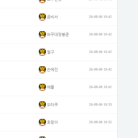
곰비서
26-08-06 10:42
와꾸대장봉준
26-08-06 10:42
철구
26-08-06 10:42
손예진
26-08-06 10:42
애플
26-08-06 10:41
오타쿠
26-08-06 10:33
호랑이
26-08-06 10:32