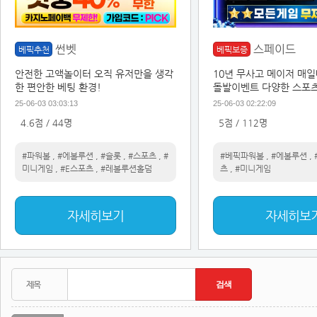
썬벳
스페이드
베픽추천
베픽보증
안전한 고액놀이터 오직 유저만을 생각
10년 무사고 메이저 매
한 편안한 베팅 환경!
돌발이벤트 다양한 스포
25-06-03 03:03:13
25-06-03 02:22:09
4.6점 / 44명
5점 / 112명
#파워볼
,
#에볼루션
,
#슬롯
,
#스포츠
,
#
#베픽파워볼
,
#에볼루션
,
미니게임
,
#E스포츠
,
#레볼루션홀덤
츠
,
#미니게임
자세히보기
자세히보