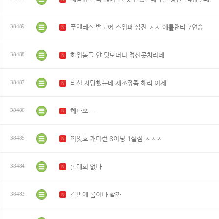
푸엔테스 백도어 스위퍼 삼진 ㅅㅅ 애틀랜타 7연승
38489
N
하위놈들 얀 맛보더니 정신못차리네
38488
N
타선 사망했는데 재조정좀 해라 이제
38487
N
헤나오....
38486
N
끼얏호 캐머런 8이닝 1실점 ㅅㅅㅅ
38485
N
롤대회 없나
38484
N
간만에 롤이나 할까
38483
N