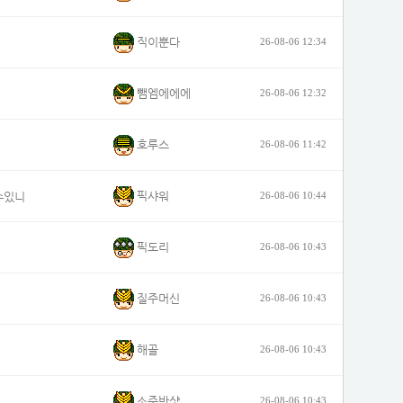
직이뿐다
26-08-06 12:34
뺌엠에에에
26-08-06 12:32
호루스
26-08-06 11:42
픽샤워
수있니
26-08-06 10:44
픽도리
26-08-06 10:43
질주머신
26-08-06 10:43
해골
26-08-06 10:43
소주반샷
26-08-06 10:43