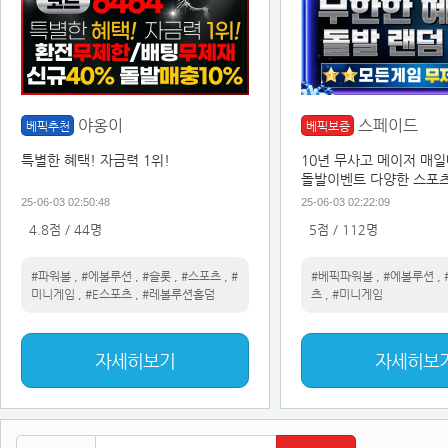
야옹이
스페이드
베픽추천
베픽보증
특별한 혜택! 자금력 1위!
10년 무사고 메이저 매
돌발이벤트 다양한 스포
25-06-03 02:50:48
25-06-03 02:22:09
4.8점 / 44명
5점 / 112명
#파워볼
,
#에볼루션
,
#슬롯
,
#스포츠
,
#
#베픽파워볼
,
#에볼루션
,
미니게임
,
#E스포츠
,
#레볼루션홀덤
츠
,
#미니게임
자세히보기
자세히보