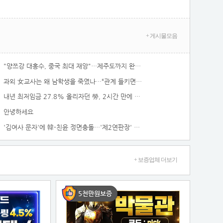
+ 게시물모음
"양쯔강 대홍수, 중국 최대 재앙"…제주도까지 완전 비상 / SBS / 모아보는 뉴스
과외 女교사는 왜 남학생을 죽였나…“관계 들키면 안돼”
내년 최저임금 27.8% 올리자던 勞, 2시간 만에 인상폭 ‘절반’
안녕하세요
'김여사 문자'에 韓-친윤 정면충돌…'제2연판장' 우려도(종합)
+ 보증업체 더보기
5천만원보증