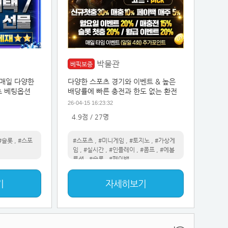
박물관
베픽보증
일매일 다양한
다양한 스포츠 경기와 이벤트 & 높은
츠 베팅옵션
배당률에 빠른 충전과 한도 없는 환전
26-04-15 16:23:32
4.9점 / 27명
#슬롯
,
#스포
#스포츠
,
#미니게임
,
#토지노
,
#가상게
임
,
#실시간
,
#인플레이
,
#콤프
,
#에볼
루션
,
#슬롯
,
#페이백
기
자세히보기