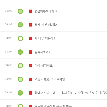
좋은하루보내세요
38500
N
왤케 기분 애매함
38499
N
와 너무 더운데?
38498
N
출석해보아요
38497
N
점심 챙기세요
38496
N
오늘도 한번 조져보자잉
38495
N
헤나오까지 가네..... 혹시 진짜 마지막으로 한번만 해줄
38494
N
채노인 관중에게 공주고 퇴근
38493
N