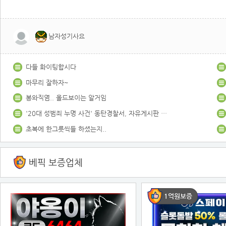
남자성기사요
다들 화이팅합시다
마무리 잘하자~
봉와직염.. 올드보이는 알거임
'20대 성범죄 누명 사건' 동탄경찰서, 자유게시판 폐쇄
초복에 한그릇씩들 하셨는지..
베픽 보증업체
1억원보증