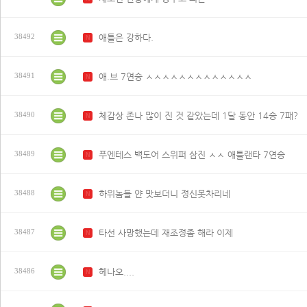
애틀은 강하다.
38492
N
애.브 7연승 ㅅㅅㅅㅅㅅㅅㅅㅅㅅㅅㅅㅅㅅ
38491
N
체감상 존나 많이 진 것 같았는데 1달 동안 14승 7패?
38490
N
푸엔테스 백도어 스위퍼 삼진 ㅅㅅ 애틀랜타 7연승
38489
N
하위놈들 얀 맛보더니 정신못차리네
38488
N
타선 사망했는데 재조정좀 해라 이제
38487
N
헤나오....
38486
N