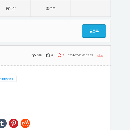
동영상
출석부
-
글등록
신고
396
0
0
2024-07-12 00:26:39
=1089130