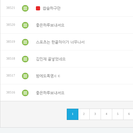
씁슬하구만
38521
N
좋은하루보내셔요
38520
스포츠는 한끝차이가 너무나서
38519
김민재 골넣었네요
38518
밤에도폭염ㄷㄷ
38517
좋은하루보내셔요
38516
1
2
3
4
5
6