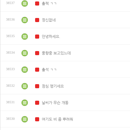
출첵 ㄱㄱ
38537
N
정신없네
38536
N
안녕하세요.
38535
N
풍향중 보고있느데
38534
N
출석 ㄱㄱ
38533
N
점심 챙기세요
38532
N
날씨가 무슨 개똥
38531
N
여기도 비 좀 뿌려줘
38530
N