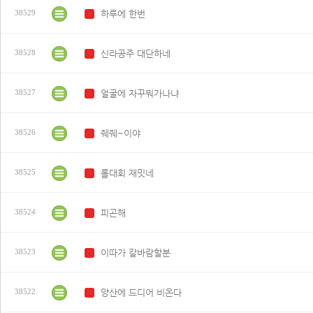
하루에 한번
38529
N
신라공주 대단하네
38528
N
얼굴에 자꾸뭐가나냐
38527
N
줴줴~이야
38526
N
롤대회 재밋네
38525
N
피곤해
38524
N
이따가 칼바람할분
38523
N
양산에 드디어 비온다
38522
N