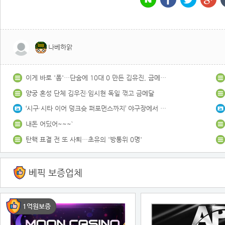
나베하앍
이게 바로 '폼'…단숨에 10대 0 만든 김유진, 금메달 사냥 간다! (태권도 여자 -57kg 준결승)
양궁 혼성 단체 김우진·임시현 독일 꺾고 금메달
‘시구·시타 이어 덩크슛 퍼포먼스까지’ 야구장에서 즐거운 추억 쌓은 KT 하윤기·문정현
내돈 어딨어~~~`
탄핵 표결 전 또 사퇴…초유의 '방통위 0명'
베픽 보증업체
1억원보증