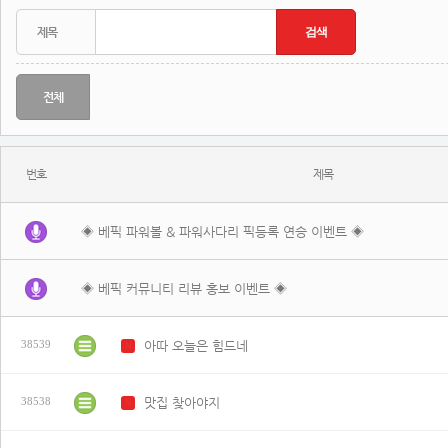
전체
번호
제목
◈ 베픽 파워볼 & 파워사다리 픽등록 연승 이벤트 ◈
◈ 베픽 커뮤니티 리뷰 홍보 이벤트 ◈
아따 오늘은 힘드네
38539
N
맛집 찾아야지
38538
N