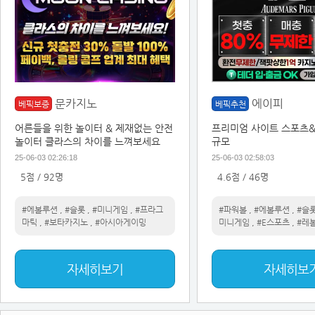
문카지노
에이피
베픽보증
베픽추천
어른들을 위한 놀이터 & 제재없는 안전
프리미엄 사이트 스포츠
놀이터 클라스의 차이를 느껴보세요
규모
25-06-03 02:26:18
25-06-03 02:58:03
5점 / 92명
4.6점 / 46명
#에볼루션
,
#슬롯
,
#미니게임
,
#프라그
#파워볼
,
#에볼루션
,
#슬
마틱
,
#보타카지노
,
#아시아게이밍
미니게임
,
#E스포츠
,
#레
자세히보기
자세히보