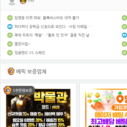
치타
임영웅 티켓 파워, 블록버스터도 대적 불가
하다하다 장학금 신청으로 속인다…사칭 이메일 공격 '주의'
목에 두르자 '폭발'…"물로 안 씻겨" 결혼 직전 날벼락
좋은아침~
잉글랜드 VS 스페인
베픽 보증업체
5천만원보증