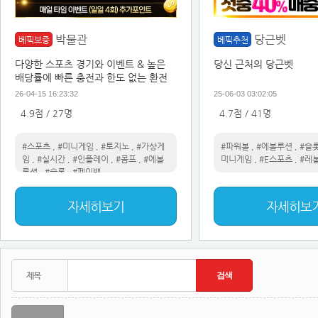
박물관
당근벳
베픽보증
베픽추천
다양한 스포츠 경기와 이벤트 & 높은
당신 근처의 당근벳
배당률에 빠른 충전과 한도 없는 환전
26-04-15 16:23:32
25-06-03 03:02:05
4.9점 / 27명
4.7점 / 41명
#스포츠
,
#미니게임
,
#토지노
,
#가상게
#파워볼
,
#에볼루션
,
#슬
임
,
#실시간
,
#인플레이
,
#콤프
,
#에볼
미니게임
,
#E스포츠
,
#레
루션
,
#슬롯
,
#페이백
자세히보기
자세히보