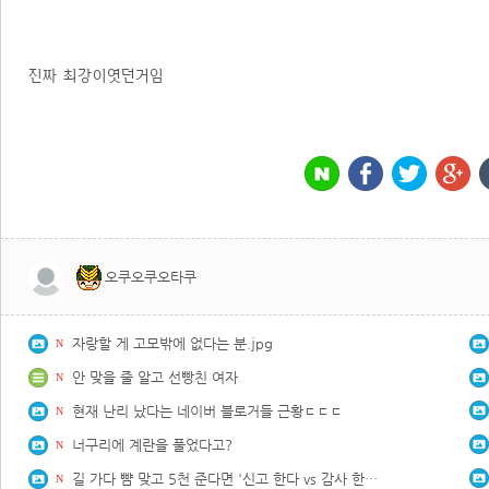
진짜 최강이엿던거임
오쿠오쿠오타쿠
자랑할 게 고모밖에 없다는 분.jpg
N
안 맞을 줄 알고 선빵친 여자
N
현재 난리 났다는 네이버 블로거들 근황ㄷㄷㄷ
N
너구리에 계란을 풀었다고?
N
길 가다 뺨 맞고 5천 준다면 '신고 한다 vs 감사 한다'
N