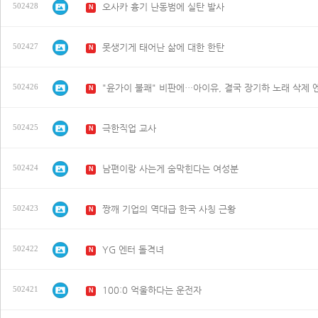
오사카 흉기 난동범에 실탄 발사
502428
N
못생기게 태어난 삶에 대한 한탄
502427
N
"윤가이 불쾌" 비판에…아이유, 결국 장기하 노래 삭제 
502426
N
극한직업 교사
502425
N
남편이랑 사는게 숨막힌다는 여성분
502424
N
짱깨 기업의 역대급 한국 사칭 근황
502423
N
YG 엔터 돌격녀
502422
N
100:0 억울하다는 운전자
502421
N