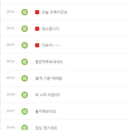
오늘 피목이군요
38503
N
청소합니다
38502
N
가보자~~~
38501
N
좋은하루보내세요
38500
왤케 기분 애매함
38499
와 너무 더운데?
38498
출석해보아요
38497
점심 챙기세요
38496