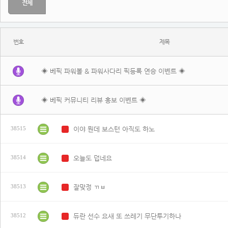
전체
번호
제목
◈ 베픽 파워볼 & 파워사다리 픽등록 연승 이벤트 ◈
◈ 베픽 커뮤니티 리뷰 홍보 이벤트 ◈
이야 뭔데 보스턴 아직도 하노
38515
N
오늘도 덥네요
38514
N
잘맞정 ㄲㅂ
38513
N
듀란 선수 요새 또 쓰레기 무단투기하나
38512
N