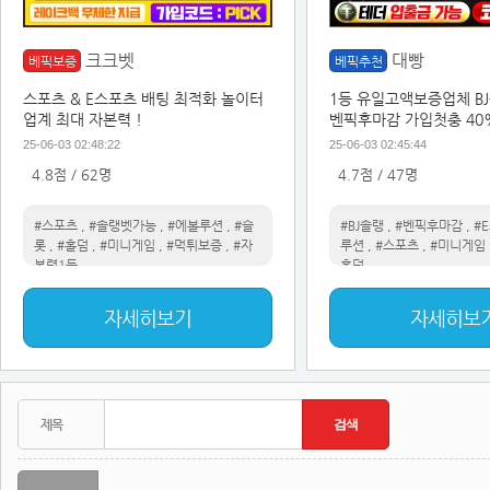
크크벳
대빵
베픽보증
베픽추천
스포츠 & E스포츠 배팅 최적화 놀이터
1등 유일고액보증업체 B
업계 최대 자본력 !
벤픽후마감 가입첫충 40
벤트
25-06-03 02:48:22
25-06-03 02:45:44
4.8점 / 62명
4.7점 / 47명
#스포츠
,
#솔랭벳가능
,
#에볼루션
,
#슬
#BJ솔랭
,
#벤픽후마감
,
#
롯
,
#홀덤
,
#미니게임
,
#먹튀보증
,
#자
루션
,
#스포츠
,
#미니게임
본력1등
홀덤
자세히보기
자세히보