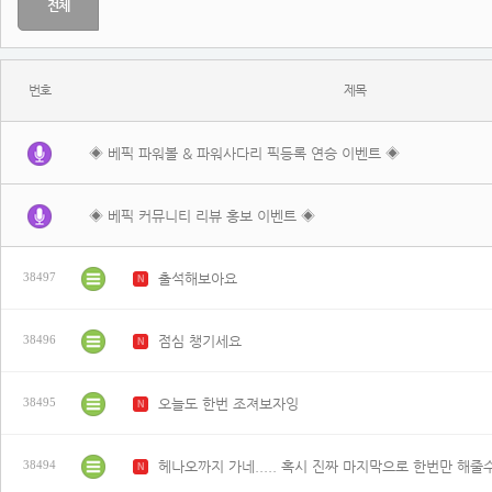
전체
번호
제목
◈ 베픽 파워볼 & 파워사다리 픽등록 연승 이벤트 ◈
◈ 베픽 커뮤니티 리뷰 홍보 이벤트 ◈
출석해보아요
38497
N
점심 챙기세요
38496
N
오늘도 한번 조져보자잉
38495
N
헤나오까지 가네..... 혹시 진짜 마지막으로 한번만 해줄
38494
N