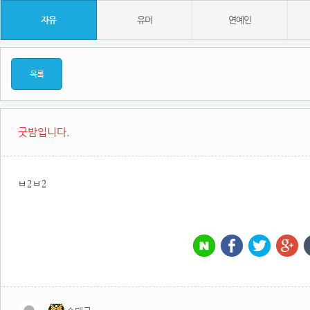
자유
유머
연예인
목록
굿밤입니다.
ㅂ2ㅂ2