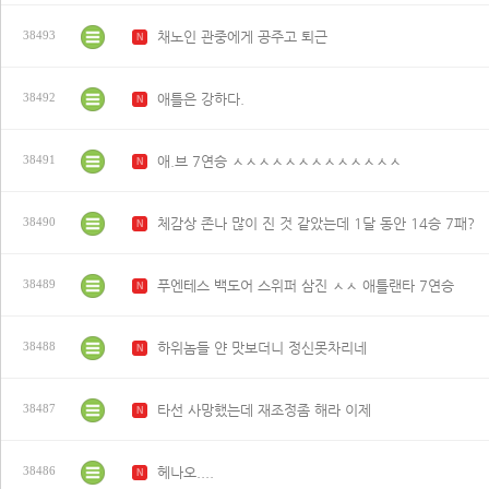
채노인 관중에게 공주고 퇴근
38493
N
애틀은 강하다.
38492
N
애.브 7연승 ㅅㅅㅅㅅㅅㅅㅅㅅㅅㅅㅅㅅㅅ
38491
N
체감상 존나 많이 진 것 같았는데 1달 동안 14승 7패?
38490
N
푸엔테스 백도어 스위퍼 삼진 ㅅㅅ 애틀랜타 7연승
38489
N
하위놈들 얀 맛보더니 정신못차리네
38488
N
타선 사망했는데 재조정좀 해라 이제
38487
N
헤나오....
38486
N