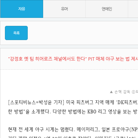
자유
유머
연예인
목록
"강정호 옛 팀 히어로즈 채널에서도 한다" PIT 매체 야구 보는 법 제
▲ 손혁 감독 ⓒ
[스포티비뉴스=박성윤 기자] 미국 피츠버그 지역 매체 'DK피츠버
한 방법"을 소개했다. 다양한 방법에는 KBO 리그 영상을 보는 
현재 전 세계 야구 시계는 멈췄다. 메이저리그, 일본 프로야구(NPB