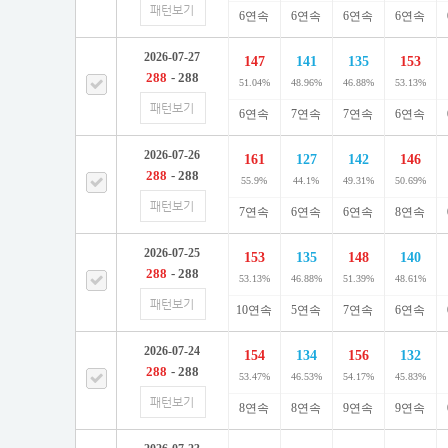
패턴보기
6연속
6연속
6연속
6연속
2026-07-27
147
141
135
153
288
- 288
51.04%
48.96%
46.88%
53.13%
패턴보기
6연속
7연속
7연속
6연속
2026-07-26
161
127
142
146
288
- 288
55.9%
44.1%
49.31%
50.69%
패턴보기
7연속
6연속
6연속
8연속
2026-07-25
153
135
148
140
288
- 288
53.13%
46.88%
51.39%
48.61%
패턴보기
10연속
5연속
7연속
6연속
2026-07-24
154
134
156
132
288
- 288
53.47%
46.53%
54.17%
45.83%
패턴보기
8연속
8연속
9연속
9연속