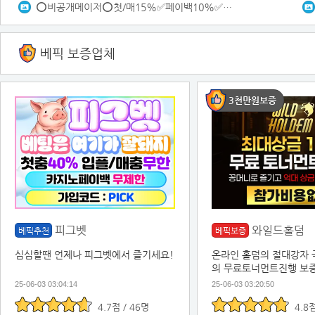
⭕️비공개메이저⭕️첫/매15%✅페이백10%✅슬롯5%✅무제재✅가상O✅블랙O✅
베픽 보증업체
3천만원보증
피그벳
와일드홀덤
베픽추천
베픽보증
심심할땐 언제나 피그벳에서 즐기세요!
온라인 홀덤의 절대강자 
의 무료토너먼트진행 보증
이트
25-06-03 03:04:14
25-06-03 03:20:50
4.7점 / 46명
4.8