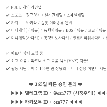
✅ FULL 게임 라인업
✔️ 스포츠 : 정규경기 / 실시간베팅 / 스폐셜베팅
✔️ 카지노 : 바카라 / 슬롯 여러종류 완비
✔️ 미니게임(파워볼) : 동행파워볼 / EOS파워볼 / 보글파워볼
✔️ 미니게임(사다리) : 동행키노사다리 / 엔트리파워사다리 /
✅ 파트너 상시 모집 중
✔️ 최고 요율 : 파트너 최고 요율 맥스(MAX) 지급!
✔️ 활동 지원 : 매주 100만 원 상당의 파트너 전용 이벤트 지원
❤️ 365일 빠른 승인 문의 ❤️
▶▶▶ 텔레그램 ID : @ozn777 (사칭주의!) ◀◀
▶▶▶ 카카오톡 ID : ozn777 ◀◀◀