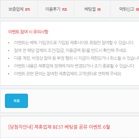
보증업체
이용후기
베팅썰
먹튀신고
(21)
(12)
(3)
(3)
이벤트 참여 시 유의사항
이벤트는 베픽 가입코드로 가입된 제휴사이트 회원만 참여할 수 있습니다.
참여 전 해당 업체의 조건(입금, 이용금액 등)을 반드시 확인해 주세요.
다중 계정, 비정상 참여 등 부정 행위 시 지급이 제한되거나 취소될 수 있습니
이벤트 내용은 제휴업체 정책에 따라 변경되거나 조기 종료될 수 있습니다.
이벤트 관련 문의는 참여한 제휴업체의 고객센터로 연락해 주세요.
목록
[당첨자안내] 제휴업체 BEST 베팅썰 공유 이벤트 6월