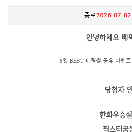
종료
2026-07-02
안녕하세요 베픽
6월 BEST 베팅썰 공유 이벤
당첨자 
한화우승
픽스터꿈