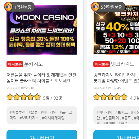
1억원보증
5천만원보증
문카지노
뱅크카지노
베픽보증
베픽보증
어른들을 위한 놀이터 & 제재없는 안전
뱅크카지노 라이브카지노
놀이터 클라스의 차이를 느껴보세요
롯게임 다양한 이벤트 진행
재충·페이백·콤프 지급 
25-06-03 02:26:18
26-05-07 21:32:45
무제한환전 지원
5점 / 92명
4.9
#에볼루션
,
#슬롯
,
#미니게임
,
#프라그
#미니게임
,
#토지노
,
#가
마틱
,
#보타카지노
,
#아시아게이밍
간
,
#인플레이
,
#콤프
,
#
롯
,
#페이백
,
#쿠폰
자세히보기
자세히보