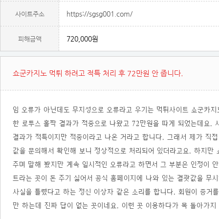
https://sgsg001.com/
사이트주소
720,000원
피해금액
쇼군카지노 먹튀 하려고 적특 처리 후 72만원 안 줍니다.
임 오류가 아닌데도 무지성으로 오류라고 우기는 먹튀사이트 쇼군카지
한 로투스 홀짝 결과가 적중으로 나왔고 72만원을 따게 되었는데요.
결과가 적특이지만 적중이라고 나온 거라고 합니다. 그래서 제가 직접
값을 문의해서 확인해 보니 정상적으로 처리되어 있더라고요. 하지만 
주며 말해 봤지만 계속 일시적인 오류라고 하면서 그 부분은 인정이 안
트라는 곳이 돈 주기 싫어서 공식 홈페이지에 나와 있는 결괏값을 무시
사실을 틀렸다고 하는 정신 이상자 같은 소리를 합니다. 회원이 증거
만 하는데 진짜 답이 없는 곳이네요. 이런 곳 이용하다가 목 돌아가지