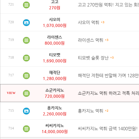
고고
721
270원
샤오미
샤오미 먹튀
720
+3
1,070,000원
라이센스
라이센스 먹튀
719
+3
800,000원
티모벳
티모벳 슬롯 장난
718
+3
1,690,000원
해적단
717
1,280,000원
쇼군카지노
VIEW
720,000원
홍카지노
홍카지노 먹튀
715
+2
2,260,000원
씨씨카지노
714
14,000,000원