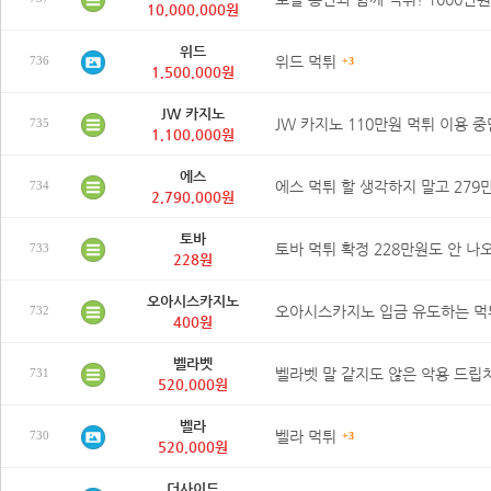
10,000,000원
위드
위드 먹튀
736
+3
1,500,000원
JW 카지노
735
1,100,000원
에스
734
2,790,000원
토바
733
228원
오아시스카지노
732
400원
벨라벳
731
520,000원
벨라
벨라 먹튀
730
+3
520,000원
더사이드