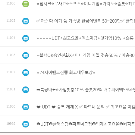
11006
✅요즘 다 여기 씀 가족방 현금이벤트 50~200만✅ 클릭
11005
⭐️⭐️⭐
11004
⭐블랙OK승인전화
11003
⭐️24시이벤트진행 최고대우보장⭐️
11002
11001
11000
10999