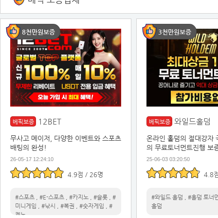
8천만원보증
3천만원보증
12BET
와일드홀덤
베픽보증
베픽보증
무사고 메이저, 다양한 이벤트와 스포츠
온라인 홀덤의 절대강자 
배팅의 완성!
의 무료토너먼트진행 보증
이트
26-05-17 12:24:10
25-06-03 03:20:50
4.9점 / 26명
4.8
#스포츠
,
#E-스포츠
,
#카지노
,
#슬롯
,
#
#와일드 홀덤
,
#홀덤 토너
미니게임
,
#낚시
,
#복권
,
#숫자게임
,
#
홀덤
케노