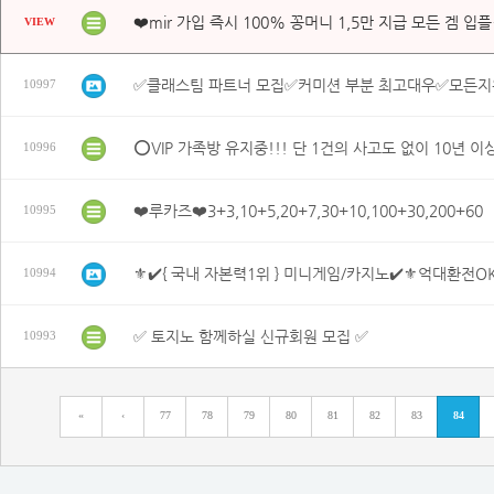
❤️mir 
VIEW
✅클래스팀 파트너 모집✅커미션 부분 최고대우✅모든지
10997
10996
❤️루카즈❤️3+3,10+5,20+7,30+10,100+30,200+60
10995
10994
✅ 토지노 함께하실 신규회원 모집 ✅
10993
«
‹
77
78
79
80
81
82
83
84