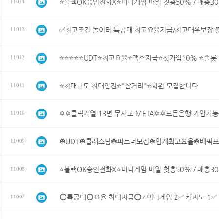
⭐블랙OK승인전화
11014
11013
⭐️⭐️⭐
11012
⭐️최대규모 최대안전⭐️"삼거리"⭐️회원 모집합니다
11011
✡️✡️
11010
11009
⭐블랙OK승인전화
11008
⭕특
11007