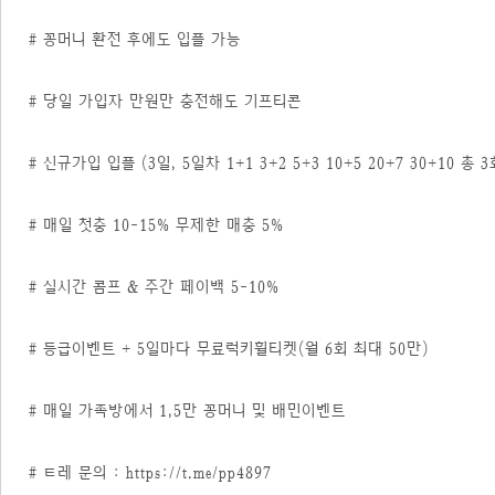
# 꽁머니 환전 후에도 입플 가능
# 당일 가입자 만원만 충전해도 기프티콘
# 신규가입 입플 (3일, 5일차 1+1 3+2 5+3 10+5 20+7 30+10 총 
# 매일 첫충 10-15% 무제한 매충 5%
# 실시간 콤프 & 주간 페이백 5-10%
# 등급이벤트 + 5일마다 무료럭키휠티켓(월 6회 최대 50만)
# 매일 가족방에서 1,5만 꽁머니 및 배민이벤트
# ㅌ레 문의 :
https://t.me/pp4897