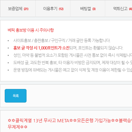
보증업체
이용후기
베팅썰
먹튀신고
(21)
(12)
(3)
(4)
베픽 홍보방 이용 시 주의사항
사이트홍보 / 총판홍보 / 구인구직 / 거래 글만 등록 가능합니다.
홍보 글 작성 시 1,000포인트가 소진
되며, 포인트는 환불되지 않습니다.
성인, 마약 등 불법적 요소가 포함된 게시물은 사전 통보 없이 즉시 삭제됩니다
도배성 글, 과도한 반복 홍보, 타 이용자 비방은 금지되며, 제재 대상이 될 수 
운영 방침에 위배되는 게시물은 예고 없이 삭제 및 계정 이용이 제한될 수 있
목록
✡️✡️클릭계열 13년 무사고 META✡️✡️모든은행 가입가능✡️✡️블랙
무제제✡️✡️