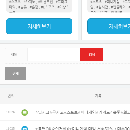
#스포츠
,
#카지노
,
#에볼루션
,
#프라그
#스포츠
,
#미니게임
,
#토
마틱
,
#슬롯
,
#홀덤
,
#E스포츠
,
#가상스
임
,
#실시간
,
#인플레이
,
포츠
루션
,
#슬롯
,
#페이백
자세히보기
자세히보
전체
번호
제목
11026
⭐블랙OK승인전화
11025