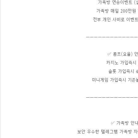
가족방 연승이벤트 (
가족방 매일 200만원
전부 개인 사비로 이벤
ㅡㅡㅡㅡㅡㅡㅡㅡㅡㅡㅡㅡㅡ
✅ 콤프(요율) 
카지노 가입즉시 1
슬롯 가입즉시 4
미니게임 가입즉시 기존
ㅡㅡㅡㅡㅡㅡㅡㅡㅡㅡㅡㅡㅡ
✅ 가족방 안내
보안 우수한 텔레그램 가족방 