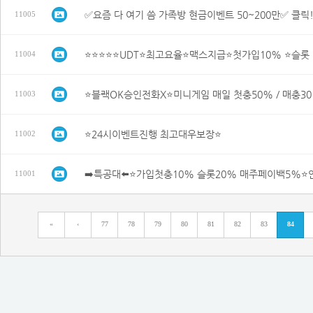
✅요즘 다 여기 씀 가족방 현금이벤트 50~200만✅ 클릭
11005
⭐️⭐️⭐
11004
⭐블랙OK승인전화
11003
⭐️24시이벤트진행 최고대우보장⭐️
11002
11001
«
‹
77
78
79
80
81
82
83
84