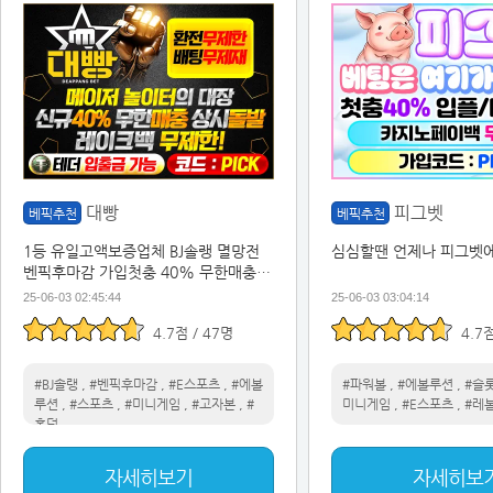
대빵
피그벳
베픽추천
베픽추천
1등 유일고액보증업체 BJ솔랭 멸망전
심심할땐 언제나 피그벳에
벤픽후마감 가입첫충 40% 무한매충이
벤트
25-06-03 02:45:44
25-06-03 03:04:14
4.7점 / 47명
4.7
#BJ솔랭
,
#벤픽후마감
,
#E스포츠
,
#에볼
#파워볼
,
#에볼루션
,
#슬
루션
,
#스포츠
,
#미니게임
,
#고자본
,
#
미니게임
,
#E스포츠
,
#레
홀덤
자세히보기
자세히보