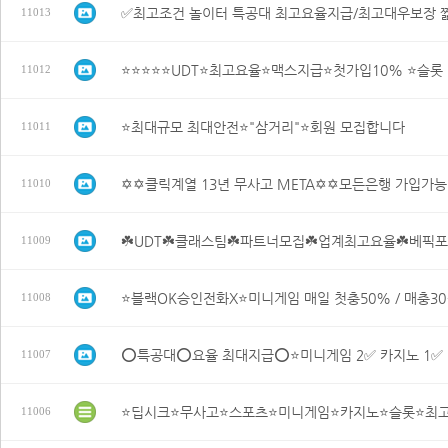
11013
⭐️⭐️⭐
11012
⭐️최대규모 최대안전⭐️"삼거리"⭐️회원 모집합니다
11011
✡️✡️
11010
11009
⭐블랙OK승인전화
11008
⭕특
11007
11006