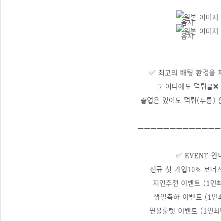
✅ 최고의 배팅 환경을
그 어디에도 먹튀글❌
졸업은 있어도 먹튀(누름) 
ㅡㅡㅡㅡㅡㅡㅡㅡㅡㅡㅡㅡㅡ
✅ EVENT 안
신규 첫 가입10% 보너스
지인추천 이벤트 (1인최
생일축하 이벤트 (1인최
핀볼룰렛 이벤트 (1인최대