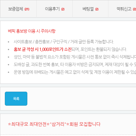
보증업체
이용후기
베팅썰
먹튀신고
(21)
(2)
(2)
(2)
베픽 홍보방 이용 시 주의사항
사이트홍보 / 총판홍보 / 구인구직 / 거래 글만 등록 가능합니다.
홍보 글 작성 시 1,000포인트가 소진
되며, 포인트는 환불되지 않습니다.
성인, 마약 등 불법적 요소가 포함된 게시물은 사전 통보 없이 즉시 삭제됩니다
도배성 글, 과도한 반복 홍보, 타 이용자 비방은 금지되며, 제재 대상이 될 수 
운영 방침에 위배되는 게시물은 예고 없이 삭제 및 계정 이용이 제한될 수 있
목록
⭐️최대규모 최대안전⭐️"삼거리"⭐️회원 모집합니다