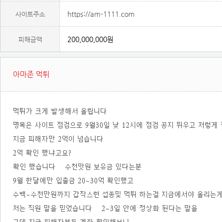
https://am-1111.com
사이트주소
200,000,000원
피해금액
아마존 먹튀
먹튀가 크게 발생해서 올립니다
명목은 사이트 점검으로 9월30일 낮 12시에 점검 공지 뛰우고 저렇
지금 피해자만 2억이 넘습니다
2억 확인 했냐고요?
확인 했습니다 수천맛원 보유금 있다는분
9월 한달에만 입출금 20~30억 확인했고
수백~수천만원까지 갑작스런 섭종및 먹튀 하는걸 지금에서야 올리는
저는 직원 말을 믿었습니다 2~3일 안에 정상화 된다는 말을