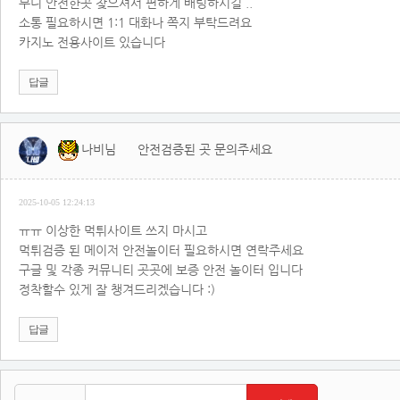
부디 안전한곳 찾으셔서 편하게 배팅하시길 ..
소통 필요하시면 1:1 대화나 쪽지 부탁드려요
카지노 전용사이트 있습니다
답글
나비님
안전검증된 곳 문의주세요
2025-10-05 12:24:13
ㅠㅠ 이상한 먹튀사이트 쓰지 마시고
먹튀검증 된 메이저 안전놀이터 필요하시면 연락주세요
구글 및 각종 커뮤니티 곳곳에 보증 안전 놀이터 입니다
정착할수 있게 잘 챙겨드리겠습니다 :)
답글