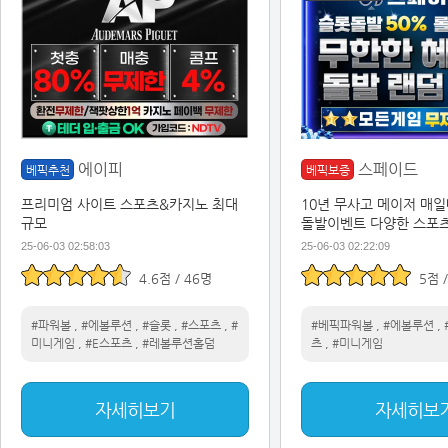
에이피
스페이드
베픽추천
베픽보증
프리미엄 사이트 스포츠&카지노 최대
10년 무사고 메이저 매
규모
돌발이벤트 다양한 스포
25-06-03 02:58:03
25-06-03 02:22:09
4.6점 / 46명
5점 
#파워볼
,
#에볼루션
,
#슬롯
,
#스포츠
,
#
#베픽파워볼
,
#에볼루션
,
미니게임
,
#E스포츠
,
#레볼루션홀덤
츠
,
#미니게임
자세히보기
자세히보