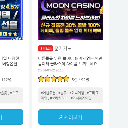
문카지노
베픽보증
일매일 다양한
어른들을 위한 놀이터 & 제재없는 안전
츠 베팅옵션
놀이터 클라스의 차이를 느껴보세요
25-06-03 02:26:18
/ 112명
5점 / 92명
#슬롯
,
#스포
#에볼루션
,
#슬롯
,
#미니게임
,
#프라그
마틱
,
#보타카지노
,
#아시아게이밍
기
자세히보기