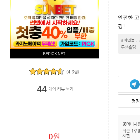
안전한 고
경!
#파워볼
,
루션홀덤
BEPICK.NET
(4.6점)
44
개의 리뷰 보기
평점
꽁머니사
최근 1주
0
원
제한