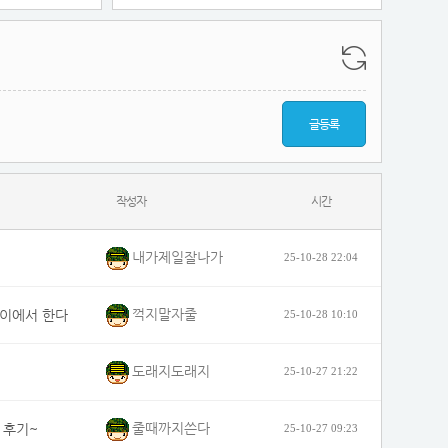
글등록
작성자
시간
내가제일잘나가
25-10-28 22:04
꺽지말자줄
옹이에서 한다
25-10-28 10:10
도래지도래지
25-10-27 21:22
줄때까지쓴다
벳 후기~
25-10-27 09:23