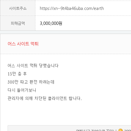
https://xn--9t4ba46uba.com/earth
사이트주소
3,000,000원
피해금액
어스 사이트 먹튀
어스 사이트 먹튀 당했습니다
15만 충 후
300만 따고 환전 하려는데
다시 들어가보니
관리자에 의해 차단된 클라이언트 랍니다.