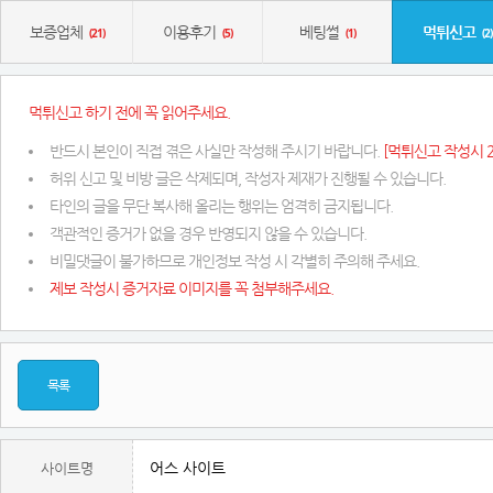
보증업체
이용후기
베팅썰
먹튀신고
(21)
(5)
(1)
(2)
먹튀신고 하기 전에 꼭 읽어주세요.
반드시 본인이 직접 겪은 사실만 작성해 주시기 바랍니다.
[먹튀신고 작성시 2
허위 신고 및 비방 글은 삭제되며, 작성자 제재가 진행될 수 있습니다.
타인의 글을 무단 복사해 올리는 행위는 엄격히 금지됩니다.
객관적인 증거가 없을 경우 반영되지 않을 수 있습니다.
비밀댓글이 불가하므로 개인정보 작성 시 각별히 주의해 주세요.
제보 작성시 증거자료 이미지를 꼭 첨부해주세요.
목록
어스 사이트
사이트명