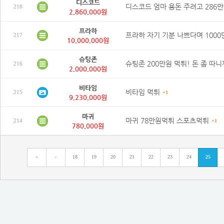
디스코드
218
2,860,000원
프라하
217
10,000,000원
슈팅존
216
2,000,000원
비타임
비타임 먹튀
215
+1
9,230,000원
마귀
마귀 78만원먹튀 스포츠먹튀
214
+1
780,000원
«
‹
18
19
20
21
22
23
24
25