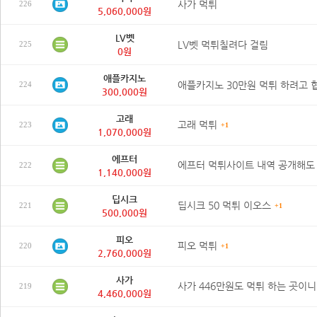
사가 먹튀
226
5,060,000원
LV벳
LV벳 먹튀칠려다 걸림
225
0원
애플카지노
224
300,000원
고래
고래 먹튀
223
+1
1,070,000원
에프터
222
1,140,000원
딥시크
딥시크 50 먹튀 이오스
221
+1
500,000원
피오
피오 먹튀
220
+1
2,760,000원
사가
219
4,460,000원