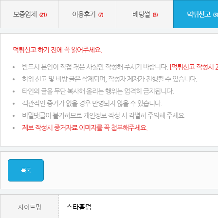
보증업체
이용후기
베팅썰
먹튀신고
(21)
(7)
(3)
(3)
먹튀신고 하기 전에 꼭 읽어주세요.
반드시 본인이 직접 겪은 사실만 작성해 주시기 바랍니다.
[먹튀신고 작성시 2
허위 신고 및 비방 글은 삭제되며, 작성자 제재가 진행될 수 있습니다.
타인의 글을 무단 복사해 올리는 행위는 엄격히 금지됩니다.
객관적인 증거가 없을 경우 반영되지 않을 수 있습니다.
비밀댓글이 불가하므로 개인정보 작성 시 각별히 주의해 주세요.
제보 작성시 증거자료 이미지를 꼭 첨부해주세요.
목록
스타홀덤
사이트명