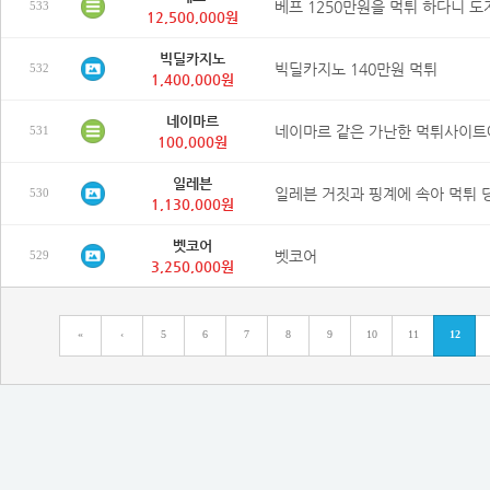
533
12,500,000원
빅딜카지노
빅딜카지노 140만원 먹튀
532
1,400,000원
네이마르
531
100,000원
일레븐
530
1,130,000원
벳코어
벳코어
529
3,250,000원
«
‹
5
6
7
8
9
10
11
12