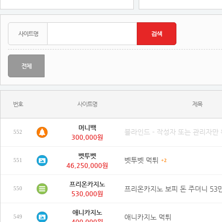
전체
번호
사이트명
제목
머니백
블라인드 - 작성자 또는 관리자만
552
300,000원
벳투벳
벳투벳 먹튀
551
+2
46,250,000원
프리온카지노
550
530,000원
애니카지노
애니카지노 먹튀
549
400,000원