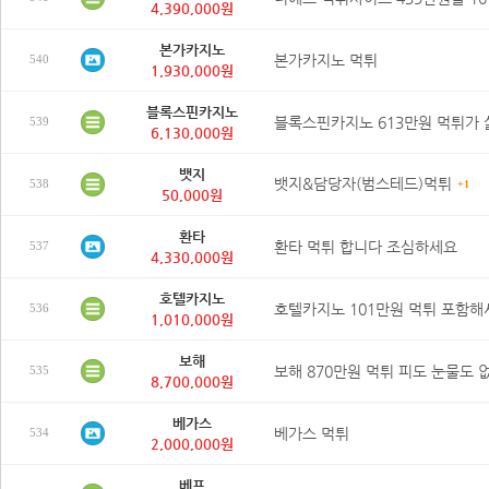
4,390,000원
본가카지노
본가카지노 먹튀
540
1,930,000원
블록스핀카지노
539
6,130,000원
뱃지
뱃지&담당자(범스테드)먹튀
538
+1
50,000원
환타
환타 먹튀 합니다 조심하세요
537
4,330,000원
호텔카지노
536
1,010,000원
보해
535
8,700,000원
베가스
베가스 먹튀
534
2,000,000원
베프