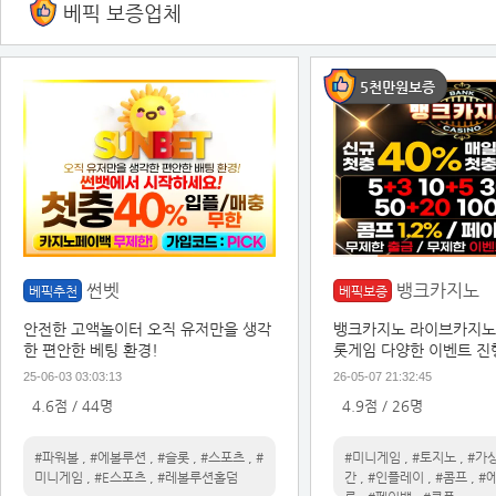
베픽 보증업체
5천만원보증
썬벳
뱅크카지노
베픽추천
베픽보증
안전한 고액놀이터 오직 유저만을 생각
뱅크카지노 라이브카지노
한 편안한 베팅 환경!
롯게임 다양한 이벤트 진행
재충·페이백·콤프 지급 
25-06-03 03:03:13
26-05-07 21:32:45
무제한환전 지원
4.6점 / 44명
4.9점 / 26명
#파워볼
,
#에볼루션
,
#슬롯
,
#스포츠
,
#
#미니게임
,
#토지노
,
#가
미니게임
,
#E스포츠
,
#레볼루션홀덤
간
,
#인플레이
,
#콤프
,
#