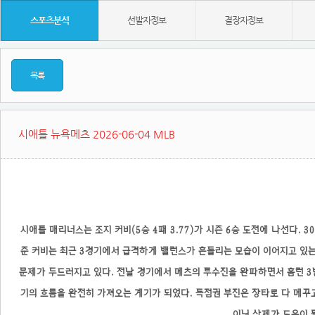
스포츠분석
선발자정보
결장자정보
목록
시애틀 뉴욕메츠 2026-06-04 MLB
시애틀 매리너스는 조지 커비(5승 4패 3.77)가 시즌 6승 도전에 나선다. 
준 커비는 최근 3경기에서 급격하게 밸런스가 흔들리는 모습이 이어지고 있는
문제가 두드러지고 있다. 전날 경기에서 메츠의 투수진을 완파하면서 홈런 3
기의 흐름을 완전히 가져오는 계기가 되었다. 득점권 부진은 장타로 다 메꾸고
이닝 삭제가 도움이 