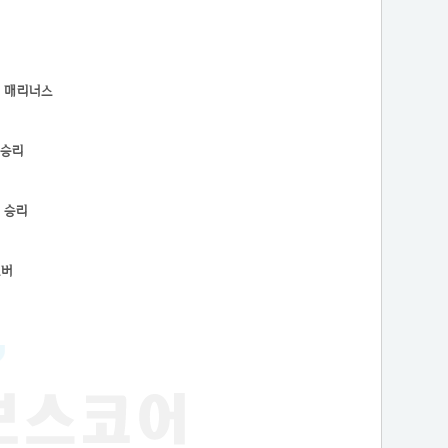
틀 매리너스
 승리
 승리
오버