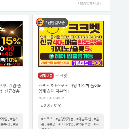
+ 보증업체 더보기
2천만원보증
크크벳
베픽보증
·미니게임·슬
스포츠 & E스포츠 배팅 최적화 놀이터
, 신규첫충·
업계 최대 자본력 !
혜택과 빠른충전
25-06-03 02:48:22
4.8점 / 61명
상게임
,
#실시
#스포츠
,
#솔랭벳가능
,
#에볼루션
,
#슬
에볼루션
,
#슬
롯
,
#홀덤
,
#미니게임
,
#먹튀보증
,
#자