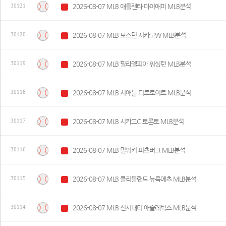
2026-08-07 MLB 애틀랜타 마이애미 MLB분석
30121
N
2026-08-07 MLB 보스턴 시카고W MLB분석
30120
N
2026-08-07 MLB 필라델피아 워싱턴 MLB분석
30119
N
2026-08-07 MLB 시애틀 디트로이트 MLB분석
30118
N
2026-08-07 MLB 시카고C 토론토 MLB분석
30117
N
2026-08-07 MLB 밀워키 피츠버그 MLB분석
30116
N
2026-08-07 MLB 클리블랜드 뉴욕메츠 MLB분석
30115
N
2026-08-07 MLB 신시내티 애슬레틱스 MLB분석
30114
N