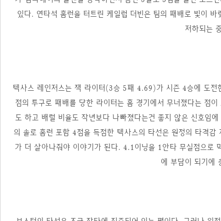
있다. 연타석 홈런을 터트린 케일럽 더빈은 팀의 패배로 빛이 바
저하되는 중
텍사스 레인저스는 잭 라이터(3승 5패 4.69)가 시즌 4승에 도전
점의 투구로 패배를 당한 라이터는 홈 경기에서 무너졌다는 점이 
도 하고 배럴 비율도 작년보다 나빠졌다는건 좋지 않은 신호임에
의 솔로 홈런 포함 4점을 득점한 텍사스의 타선은 원정의 타격감 
가 더 살아나줘야 이야기가 된다. 4.1이닝을 1안타 무실점으로
에 부담이 되기에 