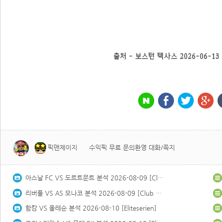
출처 -
보스턴 텍사스 2026-06-13
픽맨제이지
수익픽 무료 문의환영 대화/쪽지
아스날 FC VS 도르트문트 분석 2026-08-09 [Club Friendlies]
리버풀 VS AS 모나코 분석 2026-08-09 [Club Friendlies]
함캄 VS 올레순 분석 2026-08-10 [Eliteserien]