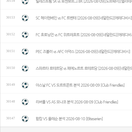
릴레스트룀 SK vs 로센보르그 BK [2026-08-09][노르웨이][엘리
30154
SC 헤이렌베인 vs FC 트벤테 [2026-08-09][네덜란드][에레디비시
30153
FC 흐로닝언 vs FC 위트레흐트 [2026-08-09][네덜란드][에레디비
30152
PEC 즈볼러 vs AFC 아약스 [2026-08-09][네덜란드][에레디비시]
30151
스파르타 로테르담 vs 페예노르트 로테르담 [2026-08-09][네덜란
30150
아스날 FC VS 도르트문트 분석 2026-08-09 [Club Friendlies]
30149
리버풀 VS AS 모나코 분석 2026-08-09 [Club Friendlies]
30148
함캄 VS 올레순 분석 2026-08-10 [Eliteserien]
30147