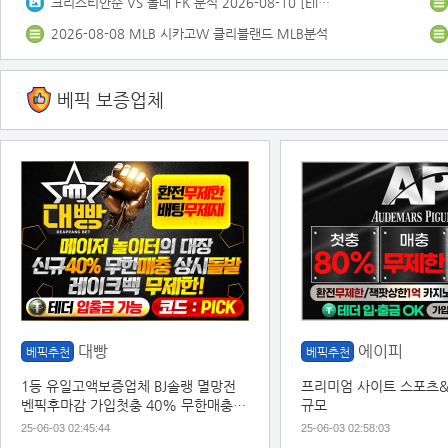
크리스티안순 VS 몰데 FK 분석 2026-08-10 [Eliteserien]
2026-08-08 MLB 시카고W 클리블랜드 MLB분석
베픽 보증업체
대빵
에이피
베픽추천
베픽추천
1등 유일고액보증업체 BJ솔랭 멸망전
프리미엄 사이트 스포츠
벤픽후마감 가입첫충 40% 무한매충이
규모
벤트
25-06-03 02:45:44
25-06-03 02:58:03