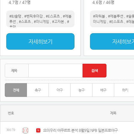
4.7점 / 47명
4.6점 / 46명
#BJ솔랭
,
#벤픽후마감
,
#E스포츠
,
#에볼
#파워볼
,
#에볼루션
,
#슬
루션
,
#스포츠
,
#미니게임
,
#고자본
,
#
미니게임
,
#E스포츠
,
#레
홀덤
자세히보기
자세히보
전체
축구
야구
농구
배구
하키
번호
제목
요미우리 야쿠르트 분석 8월9일 NPB 일본프로야구
30170
N