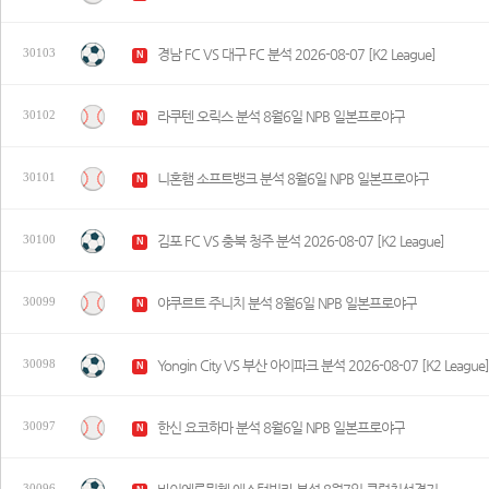
경남 FC VS 대구 FC 분석 2026-08-07 [K2 League]
30103
N
라쿠텐 오릭스 분석 8월6일 NPB 일본프로야구
30102
N
니혼햄 소프트뱅크 분석 8월6일 NPB 일본프로야구
30101
N
김포 FC VS 충북 청주 분석 2026-08-07 [K2 League]
30100
N
야쿠르트 주니치 분석 8월6일 NPB 일본프로야구
30099
N
Yongin City VS 부산 아이파크 분석 2026-08-07 [K2 League]
30098
N
한신 요코하마 분석 8월6일 NPB 일본프로야구
30097
N
30096