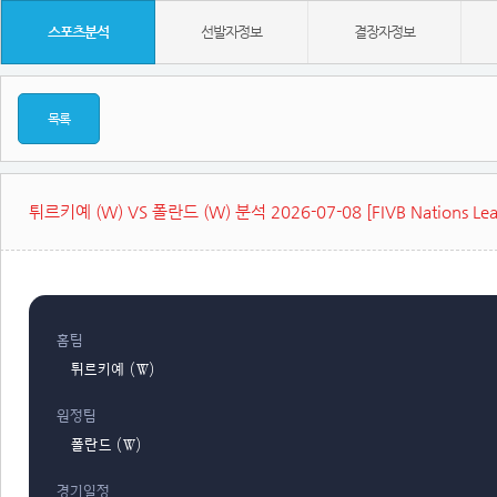
스포츠분석
선발자정보
결장자정보
목록
튀르키예 (W) VS 폴란드 (W) 분석 2026-07-08 [FIVB Nations Le
홈팀
튀르키예 (W)
원정팀
폴란드 (W)
경기일정