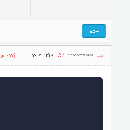
-
-
-
글등록
ague W]
신고
165
0
0
2026-07-07 22:51:00