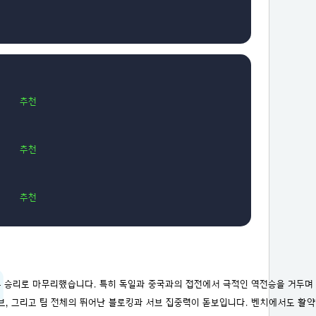
추천
추천
추천
두 승리로 마무리했습니다. 특히 독일과 중국과의 접전에서 극적인 역전승을 거두며
, 그리고 팀 전체의 뛰어난 블로킹과 서브 집중력이 돋보입니다. 벤치에서도 활