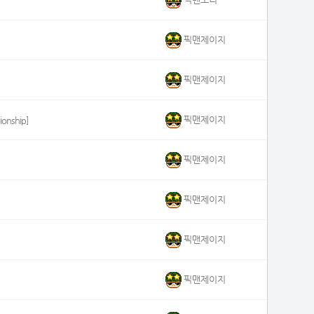
픽맨제이지
픽맨제이지
픽맨제이지
onship]
픽맨제이지
픽맨제이지
픽맨제이지
픽맨제이지