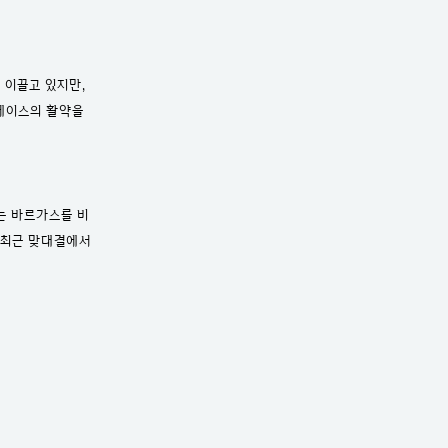
 이끌고 있지만,
 에이스의 활약을
는 바르가스를 비
 최근 맞대결에서