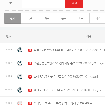
전체
축구
야구
농구
배구
하키
번호
제목
감바 오사카 VS 우라와 레드 다이아몬즈 분석 2026-08-07 [J1 
30108
N
수원삼성블루윙즈 VS 김해시청 분석 2026-08-07 [K2 League
30107
N
화성 FC VS 서울 이랜드 분석 2026-08-07 [K2 League]
30106
N
충남 아산 VS 안산 그리너스 분석 2026-08-07 [K2 League]
30105
N
요미우리 히로시마 분석 8월6일 NPB 일본프로야구
30104
N