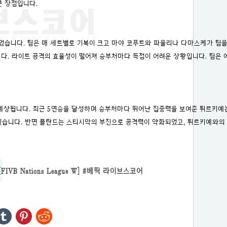
큰 장점입니다.
습니다. 팀은 매 세트별로 기복이 크고 마야 코푸트와 파울리나 다마스케가 팀을
다. 라이트 공격의 효율성이 떨어져 승부처마다 득점이 어려운 상황입니다. 팀은
예상됩니다. 최근 5연승을 달성하며 승부처마다 뛰어난 집중력을 보여준 튀르키예
 있습니다. 반면 폴란드는 스티시악의 부진으로 공격력이 약화되었고, 튀르키예와의
VB Nations League W]
#베픽 라이브스코어