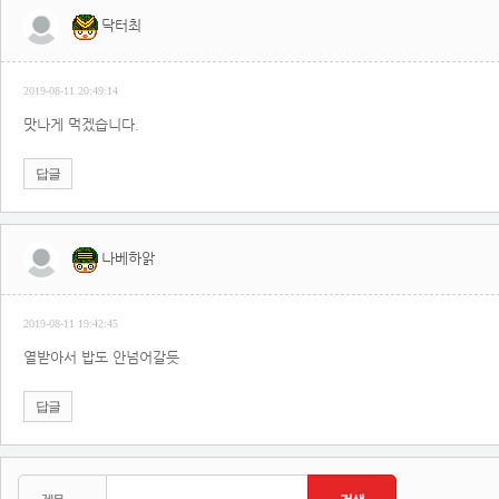
닥터최
2019-08-11 20:49:14
맛나게 먹겠습니다.
답글
나베하앍
2019-08-11 19:42:45
열받아서 밥도 안넘어갈듯
답글