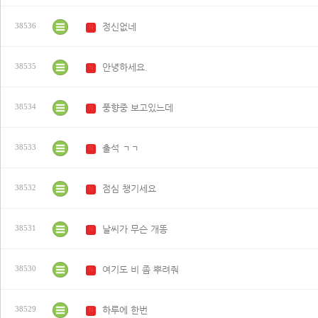
정신없네
38536
N
안녕하세요.
38535
N
풍향중 보고있느데
38534
N
출석 ㄱㄱ
38533
N
점심 챙기세요
38532
N
날씨가 무슨 개똥
38531
N
여기도 비 좀 뿌려줘
38530
N
하루에 한번
38529
N