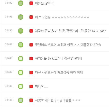
애틀은 강하다.
38492
N
애.브 7연승 ㅅㅅㅅㅅㅅㅅㅅㅅㅅㅅㅅㅅㅅ
38491
N
체감상 존나 많이 진 것 같았는데 1달 동안 14승 7패?
38490
N
푸엔테스 백도어 스위퍼 삼진 ㅅㅅ 애틀랜타 7연승
38489
N
하위놈들 얀 맛보더니 정신못차리네
38488
N
타선 사망했는데 재조정좀 해라 이제
38487
N
헤나오....
38486
N
끼얏호 캐머런 8이닝 1실점 ㅅㅅㅅ
38485
N