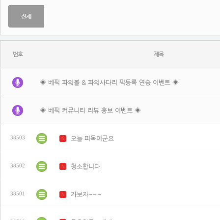
전체
번호
제목
◈ 베픽 파워볼 & 파워사다리 픽등록 연승 이벤트 ◈
◈ 베픽 커뮤니티 리뷰 홍보 이벤트 ◈
오늘 피목이군요
38503
N
청소합니다
38502
N
가보자~~~
38501
N