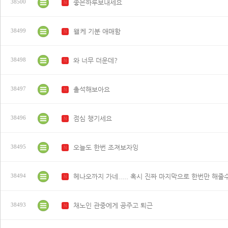
좋은하루보내세요
38500
N
왤케 기분 애매함
38499
N
와 너무 더운데?
38498
N
출석해보아요
38497
N
점심 챙기세요
38496
N
오늘도 한번 조져보자잉
38495
N
헤나오까지 가네..... 혹시 진짜 마지막으로 한번만 해줄
38494
N
채노인 관중에게 공주고 퇴근
38493
N