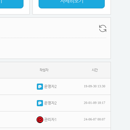
기
자세히보기
작성자
시간
운영자2
19-09-30 13:30
운영자2
20-01-09 18:17
관리자1
24-06-07 00:07