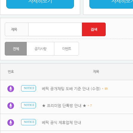
자세히보기
자세히보
전체
공지사항
이벤트
번호
제목
베픽 공개채팅 도배 기준 안내 (수정)
NOTICE
+ 19
★ 프리미엄 단톡방 안내 ★
NOTICE
+ 7
베픽 공식 제휴업체 안내
NOTICE