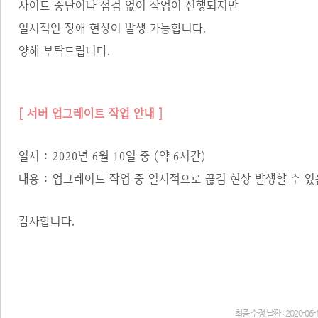
사이트 중단이나 점검 없이 작업이 진행되지만
일시적인 장애 현상이 발생 가능합니다.
양해 부탁드립니다.
[ 서버 업그레이트 작업 안내 ]
일시 : 2020년 6월 10일 중 (약 6시간)
내용 : 업그레이드 작업 중 일시적으로 끊김 현상 발생할 수 있
감사합니다.
최종 수정 날짜 : 2020-06-1