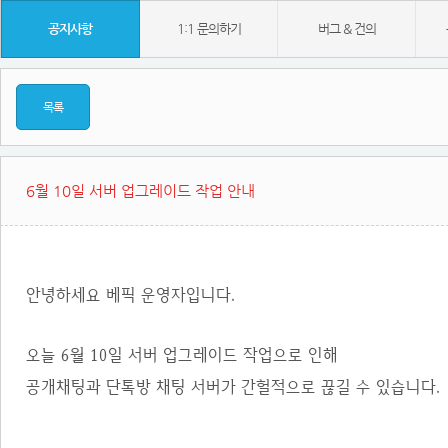
공지사항
1:1 문의하기
버그 & 건의
목록
6월 10일 서버 업그레이드 작업 안내
안녕하세요 베픽 운영자입니다.
오늘 6월 10일 서버 업그레이드 작업으로 인해
공개채팅과 단톡방 채팅 서버가 간헐적으로 끊길 수 있습니다.