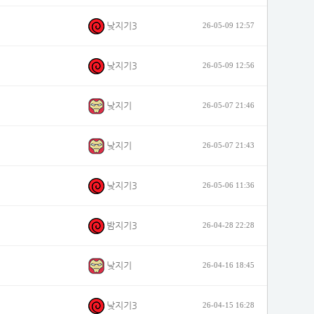
낮지기3
26-05-09 12:57
낮지기3
26-05-09 12:56
낮지기
26-05-07 21:46
낮지기
26-05-07 21:43
낮지기3
26-05-06 11:36
밤지기3
26-04-28 22:28
낮지기
26-04-16 18:45
낮지기3
26-04-15 16:28