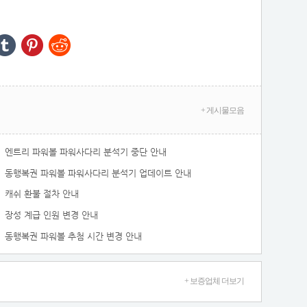
+ 게시물모음
엔트리 파워볼 파워사다리 분석기 중단 안내
동행복권 파워볼 파워사다리 분석기 업데이트 안내
캐쉬 환불 절차 안내
장성 계급 인원 변경 안내
동행복권 파워볼 추첨 시간 변경 안내
+ 보증업체 더보기