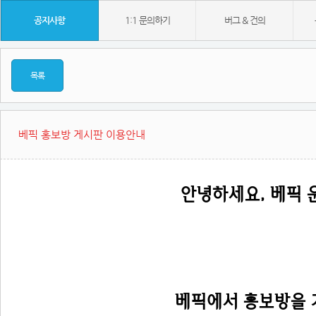
공지사항
1:1 문의하기
버그 & 건의
목록
베픽 홍보방 게시판 이용안내
안녕하세요, 베픽 
베픽에서 홍보방을 