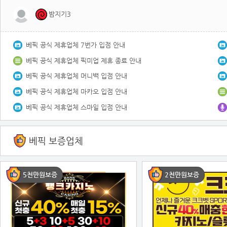
밤지기3
베픽 공식 제휴업체 7번가 입점 안내
베픽 공식 제휴업체 픽미업 제휴 종료 안내
베픽 공식 제휴업체 머니백 입점 안내
베픽 공식 제휴업체 마카오 입점 안내
베픽 공식 제휴업체 스마일 입점 안내
베픽 보증업체
5천만원보증
2천만원보증