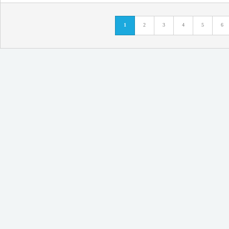
1
2
3
4
5
6