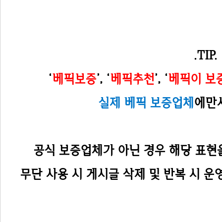
.TIP.
‘
베픽보증
’, ‘
베픽추천
’, ‘
베픽이 보
실제 베픽 보증업체
에만
공식 보증업체가 아닌 경우 해당 표현
무단 사용 시 게시글 삭제
및
반복 시 운