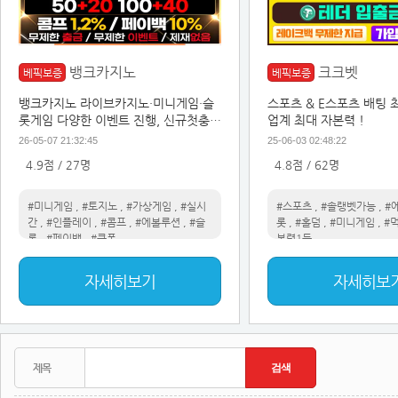
뱅크카지노
크크벳
베픽보증
베픽보증
뱅크카지노 라이브카지노·미니게임·슬
스포츠 & E스포츠 배팅 
롯게임 다양한 이벤트 진행, 신규첫충·
업계 최대 자본력 !
재충·페이백·콤프 지급 혜택과 빠른충전
26-05-07 21:32:45
25-06-03 02:48:22
무제한환전 지원
4.9점 / 27명
4.8점 / 62명
#미니게임
,
#토지노
,
#가상게임
,
#실시
#스포츠
,
#솔랭벳가능
,
#
간
,
#인플레이
,
#콤프
,
#에볼루션
,
#슬
롯
,
#홀덤
,
#미니게임
,
#
롯
,
#페이백
,
#쿠폰
본력1등
자세히보기
자세히보