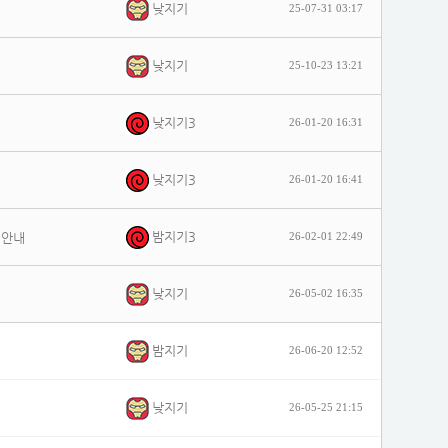
낮지기
25-07-31 03:17
낮지기
25-10-23 13:21
낮지기3
26-01-20 16:31
낮지기3
26-01-20 16:41
밤지기3
 안내
26-02-01 22:49
낮지기
26-05-02 16:35
밤지기
26-06-20 12:52
낮지기
26-05-25 21:15