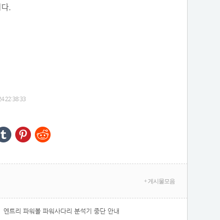
다.
4 22:38:33
+ 게시물모음
엔트리 파워볼 파워사다리 분석기 중단 안내