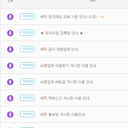
번호
제목
베픽 공개채팅 도배 기준 안내 (수정)
NOTICE
+ 19
★ 프리미엄 단톡방 안내 ★
NOTICE
+ 7
베픽 공식 제휴업체 안내
NOTICE
보증업체 이용후기 게시판 이용 안내
NOTICE
보증업체 베팅썰 게시판 이용 안내
NOTICE
베픽 먹튀신고 게시판 이용 안내
NOTICE
베픽 홍보방 게시판 이용안내
NOTICE