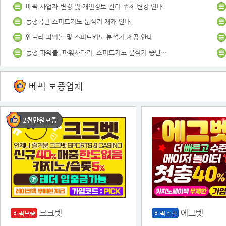
베픽 사업자 변경 및 개인정보 관리 주체 변경 안내
동행복권 스피드키노 분석기 재개 안내
엔트리 파워볼 및 스피드키노 분석기 제공 안내
동행 파워볼, 파워사다리, 스피드키노 분석기 중단 안내
베픽 보증업체
2천만원보증
크크벳
에그벳
베픽보증
베픽추천