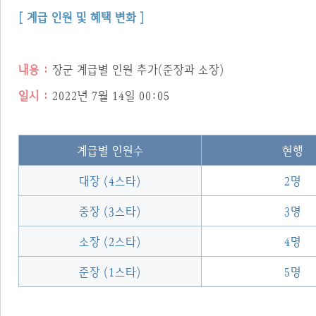
[ 계급 인원 및 혜택 변화 ]
내용 :
장군 계급별 인원 추가(준장과 소장)
일시 :
2022년 7월 14일 00:05
계급별 인원수
현행
대장 (4스타)
2명
중장 (3스타)
3명
소장 (2스타)
4명
준장 (1스타)
5명