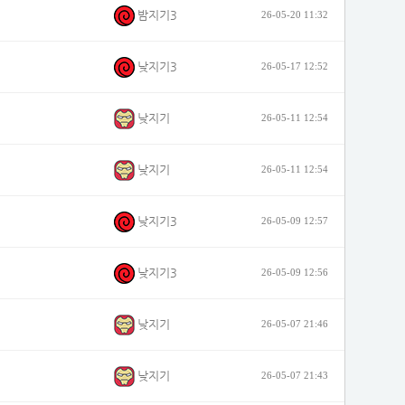
밤지기3
26-05-20 11:32
낮지기3
26-05-17 12:52
낮지기
26-05-11 12:54
낮지기
26-05-11 12:54
낮지기3
26-05-09 12:57
낮지기3
26-05-09 12:56
낮지기
26-05-07 21:46
낮지기
26-05-07 21:43