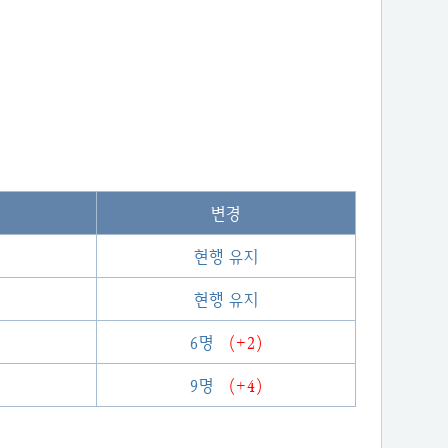
변경
현행 유지
현행 유지
6명
(+2)
9명
(+4)