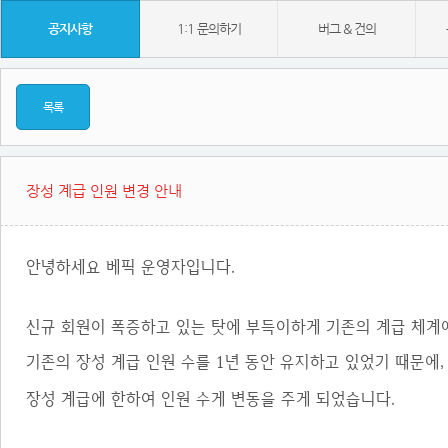
공지사항
1:1 문의하기
버그 & 건의
목록
장성 계급 인원 변경 안내
안녕하세요 베픽 운영자입니다.
신규 회원이 폭증하고 있는 탓에 부득이하게 기존의 계급 체계
기존의 장성 계급 인원 수를 1년 동안 유지하고 있었기 때문에,
장성 계급에 한하여 인원 수게 변동을 주게 되었습니다.