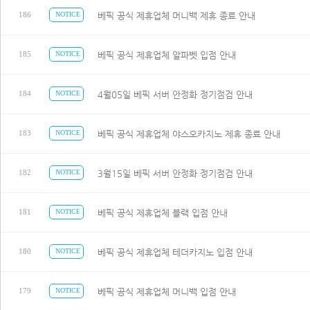
베픽 공식 제휴업체 머니백 제휴 종료 안내
186
NOTICE
베픽 공식 제휴업체 알파벳 입점 안내
185
NOTICE
4월05일 베픽 서버 안정화 정기점검 안내
184
NOTICE
베픽 공식 제휴업체 야스오카지노 제휴 종료 안내
183
NOTICE
3월15일 베픽 서버 안정화 정기점검 안내
182
NOTICE
베픽 공식 제휴업체 블랙 입점 안내
181
NOTICE
베픽 공식 제휴업체 테더카지노 입점 안내
180
NOTICE
베픽 공식 제휴업체 머니백 입점 안내
179
NOTICE