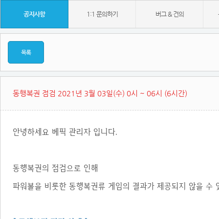
공지사항
1:1 문의하기
버그 & 건의
목록
동행복권 점검 2021년 3월 03일(수) 0시 ~ 06시 (6시간)
안녕하세요 베픽 관리자 입니다.
동행복권의 점검으로 인해
파워볼을 비롯한 동행복권류 게임의 결과가 제공되지 않을 수 