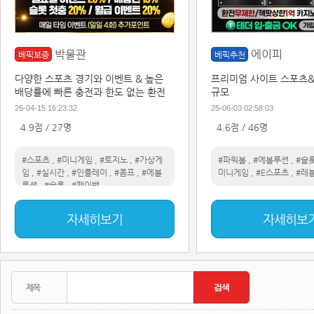
박물관
에이피
베픽보증
베픽추천
다양한 스포츠 경기와 이벤트 & 높은
프리미엄 사이트 스포츠
배당률에 빠른 충전과 한도 없는 환전
규모
26-04-15 16:23:32
25-06-03 02:58:03
4.9점 / 27명
4.6점 / 46명
#스포츠
,
#미니게임
,
#토지노
,
#가상게
#파워볼
,
#에볼루션
,
#슬
임
,
#실시간
,
#인플레이
,
#콤프
,
#에볼
미니게임
,
#E스포츠
,
#레
루션
,
#슬롯
,
#페이백
자세히보기
자세히보