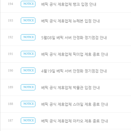
베픽 공식 제휴업체 뱅크 입점 안내
194
NOTICE
베픽 공식 제휴업체 뉴헤븐 입점 안내
193
NOTICE
5월08일 베픽 서버 안정화 정기점검 안내
192
NOTICE
베픽 공식 제휴업체 픽미업 제휴 종료 안내
191
NOTICE
4월19일 베픽 서버 안정화 정기점검 안내
190
NOTICE
베픽 공식 제휴업체 박물관 입점 안내
189
NOTICE
베픽 공식 제휴업체 스마일 제휴 종료 안내
188
NOTICE
베픽 공식 제휴업체 마카오 제휴 종료 안내
187
NOTICE