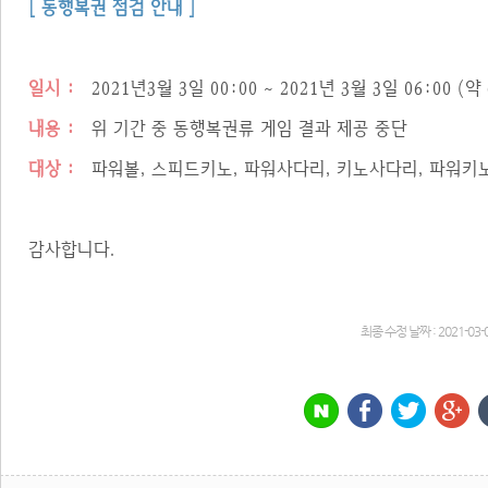
[ 동행복권 점검 안내 ]
일시 :
2021년3월 3일 00:00 ~ 2021년 3월 3일 06:00 (
내용 :
위 기간 중 동행복권류 게임 결과 제공 중단
대상 :
파워볼, 스피드키노, 파워사다리, 키노사다리, 파워
감사합니다.
최종 수정 날짜 : 2021-03-0