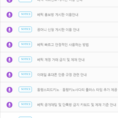
베픽 홍보방 게시판 이용안내
NOTICE
꽁머니 신청 게시판 이용 안내
NOTICE
베픽 빠르고 안정적인 사용하는 방법
NOTICE
베픽 계정 거래 금지 및 제재 안내
NOTICE
이메일·휴대폰 인증 규정 관련 안내
NOTICE
동행스피드키노 · 동행키노사다리 플러스 타임 추가 제공
NOTICE
베픽 공개채팅 및 단톡방 금지 키워드 및 제재 기준 안내
NOTICE