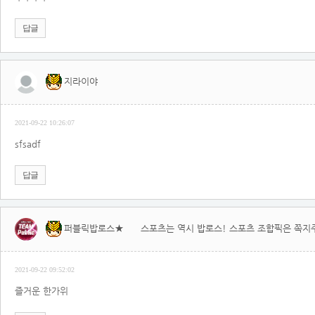
답글
지라이야
2021-09-22 10:26:07
sfsadf
답글
퍼블릭밥로스★
스포츠는 역시 밥로스! 스포츠 조합픽은 쪽지
2021-09-22 09:52:02
즐거운 한가위