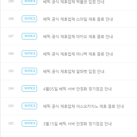
베픽 공식 제휴업체 박물관 입점 안내
189
NOTICE
베픽 공식 제휴업체 스마일 제휴 종료 안내
188
NOTICE
베픽 공식 제휴업체 마카오 제휴 종료 안내
187
NOTICE
베픽 공식 제휴업체 머니백 제휴 종료 안내
186
NOTICE
베픽 공식 제휴업체 알파벳 입점 안내
185
NOTICE
4월05일 베픽 서버 안정화 정기점검 안내
184
NOTICE
베픽 공식 제휴업체 야스오카지노 제휴 종료 안내
183
NOTICE
3월15일 베픽 서버 안정화 정기점검 안내
182
NOTICE