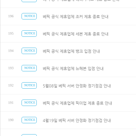
베픽 공식 제휴업체 조커 제휴 종료 안내
196
NOTICE
베픽 공식 제휴업체 세븐 제휴 종료 안내
195
NOTICE
베픽 공식 제휴업체 뱅크 입점 안내
194
NOTICE
베픽 공식 제휴업체 뉴헤븐 입점 안내
193
NOTICE
5월08일 베픽 서버 안정화 정기점검 안내
192
NOTICE
베픽 공식 제휴업체 픽미업 제휴 종료 안내
191
NOTICE
4월19일 베픽 서버 안정화 정기점검 안내
190
NOTICE