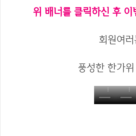
위 배너를 클릭하신 후 
회원여러분
풍성한 한가위 