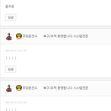
즐추용
답글
무당운전수
복구/프젝 환영합니다.시스템전문
2021-09-22 13:51:28
ㅣㅣㅣㅣ
답글
무당운전수
복구/프젝 환영합니다.시스템전문
2021-09-22 13:51:26
ㅣㅣㅣㅣ