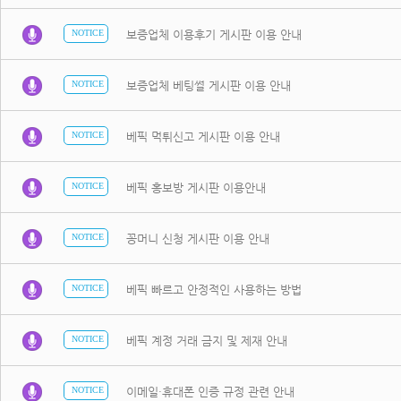
보증업체 이용후기 게시판 이용 안내
NOTICE
보증업체 베팅썰 게시판 이용 안내
NOTICE
베픽 먹튀신고 게시판 이용 안내
NOTICE
베픽 홍보방 게시판 이용안내
NOTICE
꽁머니 신청 게시판 이용 안내
NOTICE
베픽 빠르고 안정적인 사용하는 방법
NOTICE
베픽 계정 거래 금지 및 제재 안내
NOTICE
이메일·휴대폰 인증 규정 관련 안내
NOTICE