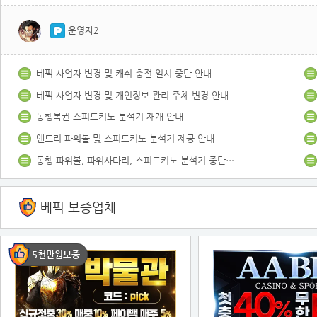
운영자2
베픽 사업자 변경 및 캐쉬 충전 일시 중단 안내
베픽 사업자 변경 및 개인정보 관리 주체 변경 안내
동행복권 스피드키노 분석기 재개 안내
엔트리 파워볼 및 스피드키노 분석기 제공 안내
동행 파워볼, 파워사다리, 스피드키노 분석기 중단 안내
베픽 보증업체
5천만원보증