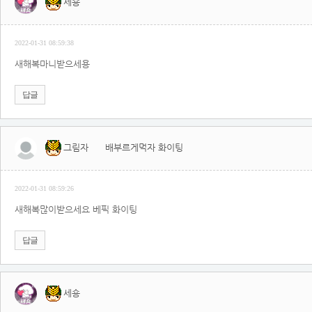
세숑
2022-01-31 08:59:38
새해복마니받으세용
답글
그림자
배부르게먹자 화이팅
2022-01-31 08:59:26
새해복많이받으세요 베픽 화이팅
답글
세숑