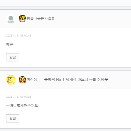
힘들때웃는자일류
2022-01-31 09:00:48
뗴돈
답글
이선생
❤️베픽 No.1 팀캐쉬 파트너 문의 상담❤️
2022-01-31 09:00:02
돈마니벌게해주떄오
답글