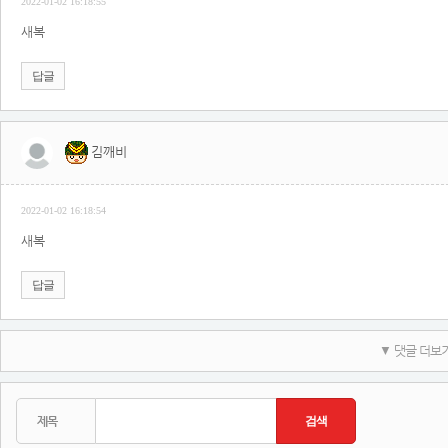
2022-01-02 16:18:55
새복
답글
김깨비
2022-01-02 16:18:54
새복
답글
▼ 댓글 더보