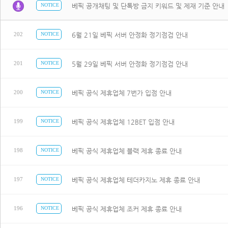
베픽 공개채팅 및 단톡방 금지 키워드 및 제재 기준 안내
NOTICE
6월 21일 베픽 서버 안정화 정기점검 안내
202
NOTICE
5월 29일 베픽 서버 안정화 정기점검 안내
201
NOTICE
베픽 공식 제휴업체 7번가 입점 안내
200
NOTICE
베픽 공식 제휴업체 12BET 입점 안내
199
NOTICE
베픽 공식 제휴업체 블랙 제휴 종료 안내
198
NOTICE
베픽 공식 제휴업체 테더카지노 제휴 종료 안내
197
NOTICE
베픽 공식 제휴업체 조커 제휴 종료 안내
196
NOTICE