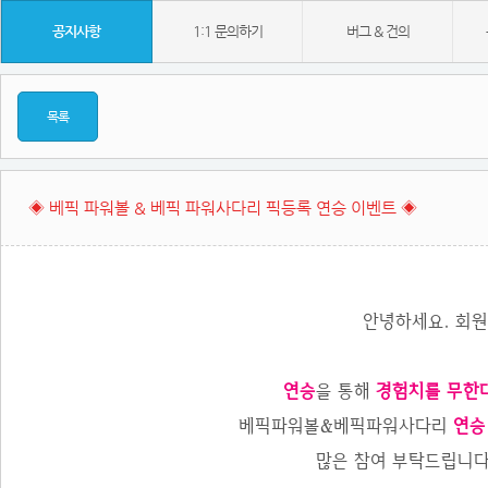
공지사항
1:1 문의하기
버그 & 건의
목록
◈ 베픽 파워볼 & 베픽 파워사다리 픽등록 연승 이벤트 ◈
안녕하세요. 회원
연승
을 통해
경험치
를
무한
베픽파워볼&베픽파워사다리
연승
많은 참여 부탁드립니다