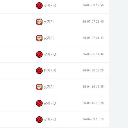
낮지기3
26-05-09 12:56
낮지기
26-05-07 21:46
낮지기
26-05-07 21:43
낮지기3
26-05-06 11:36
밤지기3
26-04-28 22:28
낮지기
26-04-16 18:45
낮지기3
26-04-15 16:28
낮지기3
26-04-09 15:19