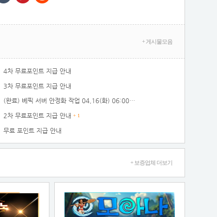
+ 게시물모음
4차 무료포인트 지급 안내
3차 무료포인트 지급 안내
(완료) 베픽 서버 안정화 작업 04,16(화) 06:00~09:00
2차 무료포인트 지급 안내
+ 1
무료 포인트 지급 안내
+ 보증업체 더보기