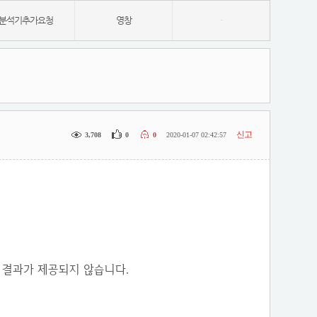
분석기추가요청
영창
-
신고
3,708
0
0
2020-01-07 02:42:57
 결과가 제공되지 않습니다.