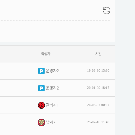
작성자
시간
운영자2
19-09-30 13:30
운영자2
20-01-09 18:17
관리자1
24-06-07 00:07
낮지기
25-07-16 11:40