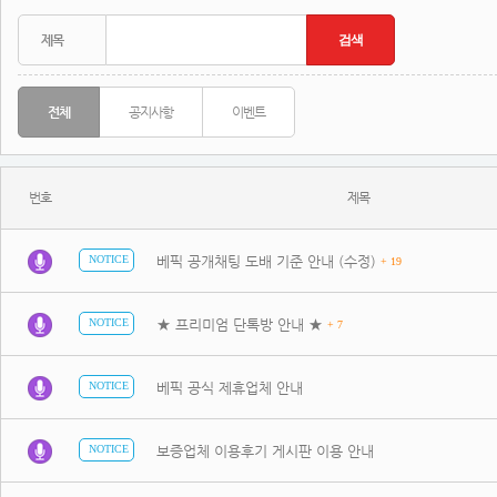
전체
공지사항
이벤트
번호
제목
베픽 공개채팅 도배 기준 안내 (수정)
NOTICE
+ 19
★ 프리미엄 단톡방 안내 ★
NOTICE
+ 7
베픽 공식 제휴업체 안내
NOTICE
보증업체 이용후기 게시판 이용 안내
NOTICE