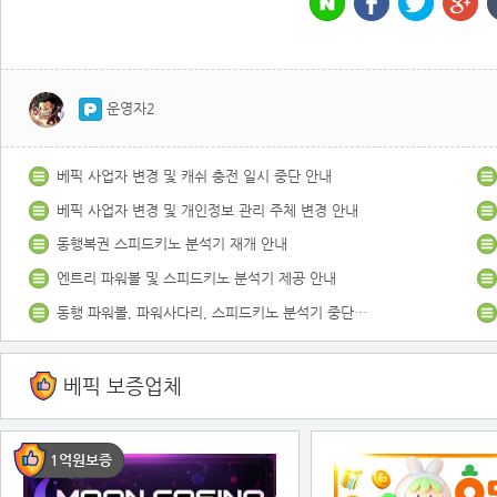
운영자2
베픽 사업자 변경 및 캐쉬 충전 일시 중단 안내
베픽 사업자 변경 및 개인정보 관리 주체 변경 안내
동행복권 스피드키노 분석기 재개 안내
엔트리 파워볼 및 스피드키노 분석기 제공 안내
동행 파워볼, 파워사다리, 스피드키노 분석기 중단 안내
베픽 보증업체
1억원보증