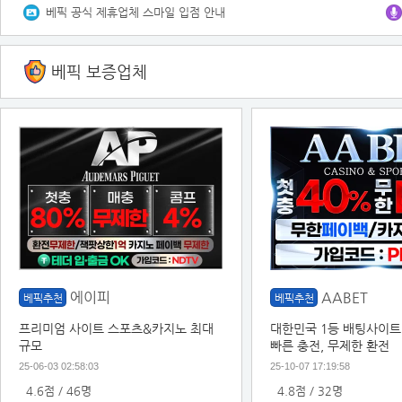
베픽 공식 제휴업체 스마일 입점 안내
베픽 보증업체
에이피
AABET
베픽추천
베픽추천
프리미엄 사이트 스포츠&카지노 최대
대한민국 1등 배팅사이트 
규모
빠른 충전, 무제한 환전
25-06-03 02:58:03
25-10-07 17:19:58
4.6점 / 46명
4.8점 / 32명