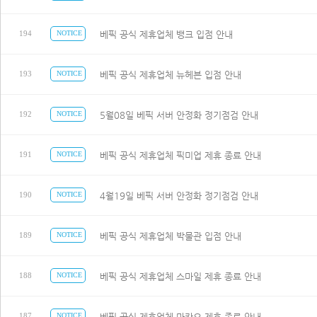
베픽 공식 제휴업체 뱅크 입점 안내
194
NOTICE
베픽 공식 제휴업체 뉴헤븐 입점 안내
193
NOTICE
5월08일 베픽 서버 안정화 정기점검 안내
192
NOTICE
베픽 공식 제휴업체 픽미업 제휴 종료 안내
191
NOTICE
4월19일 베픽 서버 안정화 정기점검 안내
190
NOTICE
베픽 공식 제휴업체 박물관 입점 안내
189
NOTICE
베픽 공식 제휴업체 스마일 제휴 종료 안내
188
NOTICE
베픽 공식 제휴업체 마카오 제휴 종료 안내
187
NOTICE