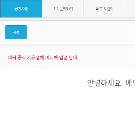
공지사항
1:1 문의하기
버그 & 건의
목록
베픽 공식 제휴업체 머니백 입점 안내
안녕하세요. 베