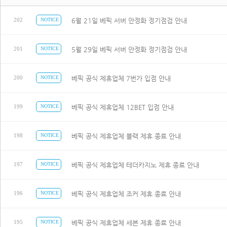
6월 21일 베픽 서버 안정화 정기점검 안내
202
NOTICE
5월 29일 베픽 서버 안정화 정기점검 안내
201
NOTICE
베픽 공식 제휴업체 7번가 입점 안내
200
NOTICE
베픽 공식 제휴업체 12BET 입점 안내
199
NOTICE
베픽 공식 제휴업체 블랙 제휴 종료 안내
198
NOTICE
베픽 공식 제휴업체 테더카지노 제휴 종료 안내
197
NOTICE
베픽 공식 제휴업체 조커 제휴 종료 안내
196
NOTICE
베픽 공식 제휴업체 세븐 제휴 종료 안내
195
NOTICE