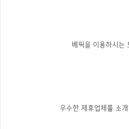
베픽을 이용하시는 
우수한 제휴업체를 소개