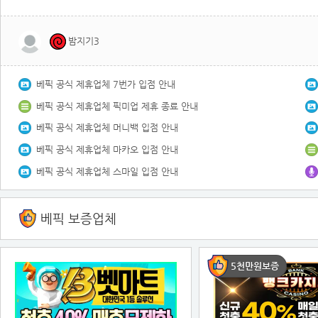
밤지기3
베픽 공식 제휴업체 7번가 입점 안내
베픽 공식 제휴업체 픽미업 제휴 종료 안내
베픽 공식 제휴업체 머니백 입점 안내
베픽 공식 제휴업체 마카오 입점 안내
베픽 공식 제휴업체 스마일 입점 안내
베픽 보증업체
5천만원보증