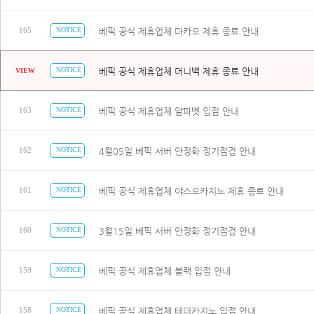
베픽 공식 제휴업체 마카오 제휴 종료 안내
165
NOTICE
베픽 공식 제휴업체 머니백 제휴 종료 안내
NOTICE
VIEW
베픽 공식 제휴업체 알파벳 입점 안내
163
NOTICE
4월05일 베픽 서버 안정화 정기점검 안내
162
NOTICE
베픽 공식 제휴업체 야스오카지노 제휴 종료 안내
161
NOTICE
3월15일 베픽 서버 안정화 정기점검 안내
160
NOTICE
베픽 공식 제휴업체 블랙 입점 안내
159
NOTICE
베픽 공식 제휴업체 테더카지노 입점 안내
158
NOTICE