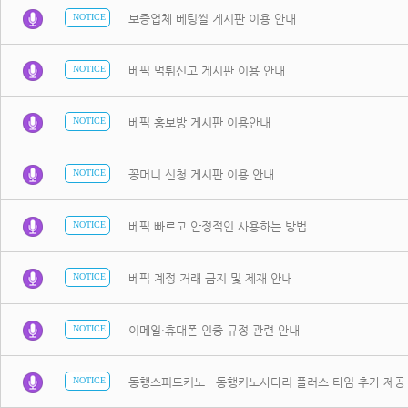
보증업체 베팅썰 게시판 이용 안내
NOTICE
베픽 먹튀신고 게시판 이용 안내
NOTICE
베픽 홍보방 게시판 이용안내
NOTICE
꽁머니 신청 게시판 이용 안내
NOTICE
베픽 빠르고 안정적인 사용하는 방법
NOTICE
베픽 계정 거래 금지 및 제재 안내
NOTICE
이메일·휴대폰 인증 규정 관련 안내
NOTICE
동행스피드키노 · 동행키노사다리 플러스 타임 추가 제공
NOTICE