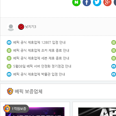
낮지기3
베픽 공식 제휴업체 12BET 입점 안내
베픽 공식 제휴업체 조커 제휴 종료 안내
베픽 공식 제휴업체 세븐 제휴 종료 안내
5월08일 베픽 서버 안정화 정기점검 안내
베픽 공식 제휴업체 박물관 입점 안내
베픽 보증업체
1억원보증