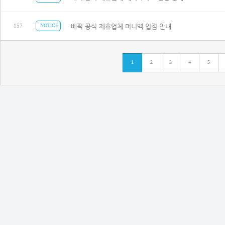
베픽 공식 제휴업체 머니백 입점 안내
157
NOTICE
1
2
3
4
5