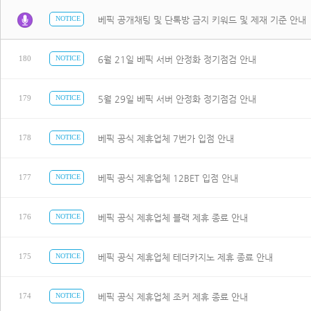
베픽 공개채팅 및 단톡방 금지 키워드 및 제재 기준 안내
NOTICE
6월 21일 베픽 서버 안정화 정기점검 안내
180
NOTICE
5월 29일 베픽 서버 안정화 정기점검 안내
179
NOTICE
베픽 공식 제휴업체 7번가 입점 안내
178
NOTICE
베픽 공식 제휴업체 12BET 입점 안내
177
NOTICE
베픽 공식 제휴업체 블랙 제휴 종료 안내
176
NOTICE
베픽 공식 제휴업체 테더카지노 제휴 종료 안내
175
NOTICE
베픽 공식 제휴업체 조커 제휴 종료 안내
174
NOTICE