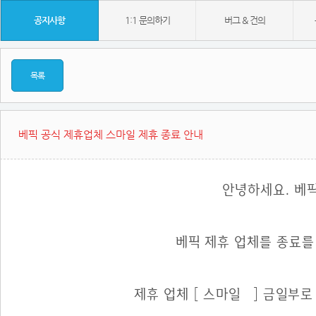
공지사항
1:1 문의하기
버그 & 건의
목록
베픽 공식 제휴업체 스마일 제휴 종료 안내
안녕하세요. 베픽
베픽 제휴 업체를 종료를
제휴 업체 [ 스마일 ] 금일부