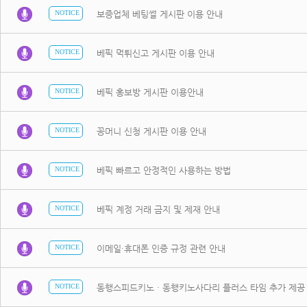
보증업체 베팅썰 게시판 이용 안내
NOTICE
베픽 먹튀신고 게시판 이용 안내
NOTICE
베픽 홍보방 게시판 이용안내
NOTICE
꽁머니 신청 게시판 이용 안내
NOTICE
베픽 빠르고 안정적인 사용하는 방법
NOTICE
베픽 계정 거래 금지 및 제재 안내
NOTICE
이메일·휴대폰 인증 규정 관련 안내
NOTICE
동행스피드키노 · 동행키노사다리 플러스 타임 추가 제공
NOTICE