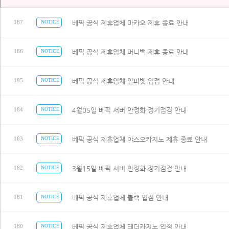
베픽 공식 제휴업체 마카오 제휴 종료 안내
187
NOTICE
베픽 공식 제휴업체 머니백 제휴 종료 안내
186
NOTICE
베픽 공식 제휴업체 알파벳 입점 안내
185
NOTICE
4월05일 베픽 서버 안정화 정기점검 안내
184
NOTICE
베픽 공식 제휴업체 야스오카지노 제휴 종료 안내
183
NOTICE
3월15일 베픽 서버 안정화 정기점검 안내
182
NOTICE
베픽 공식 제휴업체 블랙 입점 안내
181
NOTICE
베픽 공식 제휴업체 테더카지노 입점 안내
180
NOTICE