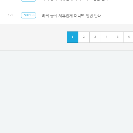
베픽 공식 제휴업체 머니백 입점 안내
179
NOTICE
1
2
3
4
5
6