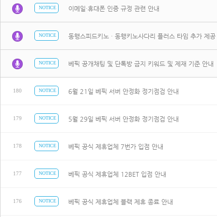
이메일·휴대폰 인증 규정 관련 안내
NOTICE
동행스피드키노 · 동행키노사다리 플러스 타임 추가 제공
NOTICE
베픽 공개채팅 및 단톡방 금지 키워드 및 제재 기준 안내
NOTICE
6월 21일 베픽 서버 안정화 정기점검 안내
180
NOTICE
5월 29일 베픽 서버 안정화 정기점검 안내
179
NOTICE
베픽 공식 제휴업체 7번가 입점 안내
178
NOTICE
베픽 공식 제휴업체 12BET 입점 안내
177
NOTICE
베픽 공식 제휴업체 블랙 제휴 종료 안내
176
NOTICE