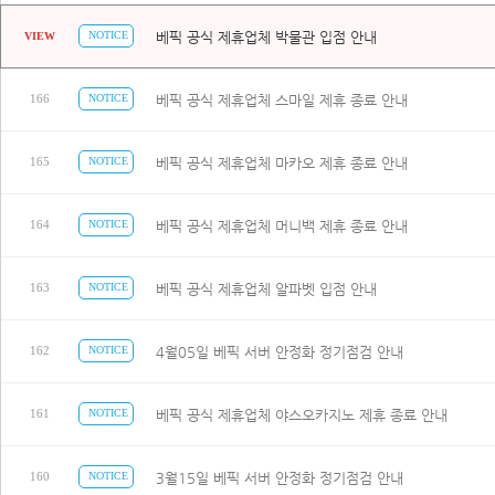
베픽 공식 제휴업체 박물관 입점 안내
NOTICE
VIEW
베픽 공식 제휴업체 스마일 제휴 종료 안내
166
NOTICE
베픽 공식 제휴업체 마카오 제휴 종료 안내
165
NOTICE
베픽 공식 제휴업체 머니백 제휴 종료 안내
164
NOTICE
베픽 공식 제휴업체 알파벳 입점 안내
163
NOTICE
4월05일 베픽 서버 안정화 정기점검 안내
162
NOTICE
베픽 공식 제휴업체 야스오카지노 제휴 종료 안내
161
NOTICE
3월15일 베픽 서버 안정화 정기점검 안내
160
NOTICE