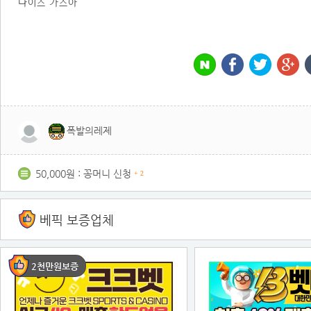
나이스 가즈아
폭발의레제
50,000원 : 꽁머니 신청
+ 2
베픽 보증업체
2천만원보증