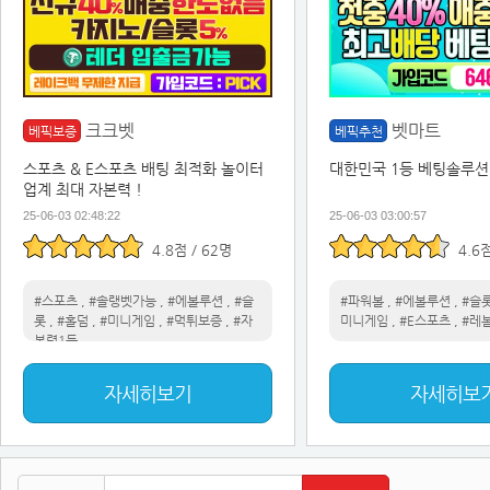
크크벳
벳마트
베픽보증
베픽추천
스포츠 & E스포츠 배팅 최적화 놀이터
대한민국 1등 베팅솔루션
업계 최대 자본력 !
25-06-03 02:48:22
25-06-03 03:00:57
4.8점 / 62명
4.6
#스포츠
,
#솔랭벳가능
,
#에볼루션
,
#슬
#파워볼
,
#에볼루션
,
#슬
롯
,
#홀덤
,
#미니게임
,
#먹튀보증
,
#자
미니게임
,
#E스포츠
,
#레
본력1등
자세히보기
자세히보