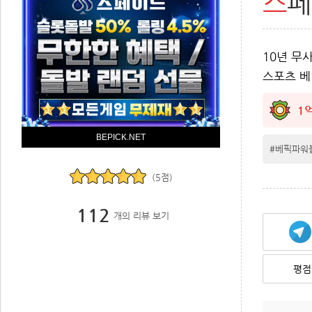
스
10년 무
스포츠 
1
BEPICK.NET
#베픽파워
(5점)
112
개의 리뷰 보기
평점