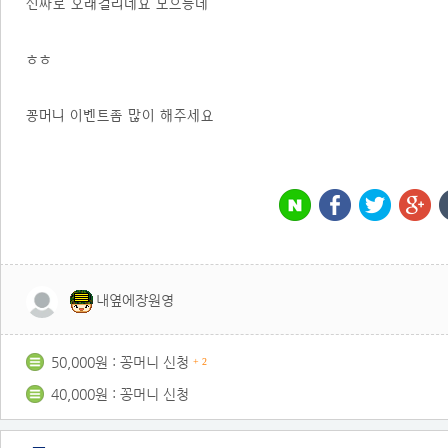
진짜로 오래걸리네요 모으능데
ㅎㅎ
꽁머니 이벤트좀 많이 해주세요
내옆에장원영
50,000원 : 꽁머니 신청
+ 2
40,000원 : 꽁머니 신청