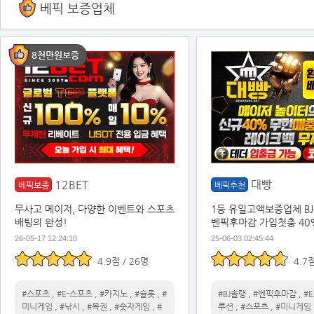
베픽 보증업체
8천만원보증
12BET
대빵
베픽보증
베픽추천
무사고 메이저, 다양한 이벤트와 스포츠
1등 유일고액보증업체 B
배팅의 완성!
벤픽후마감 가입첫충 40
벤트
26-05-17 12:24:10
25-06-03 02:45:44
4.9점 / 26명
4.7
#스포츠
,
#E-스포츠
,
#카지노
,
#슬롯
,
#
#BJ솔랭
,
#벤픽후마감
,
#
미니게임
,
#낚시
,
#복권
,
#숫자게임
,
#
루션
,
#스포츠
,
#미니게임