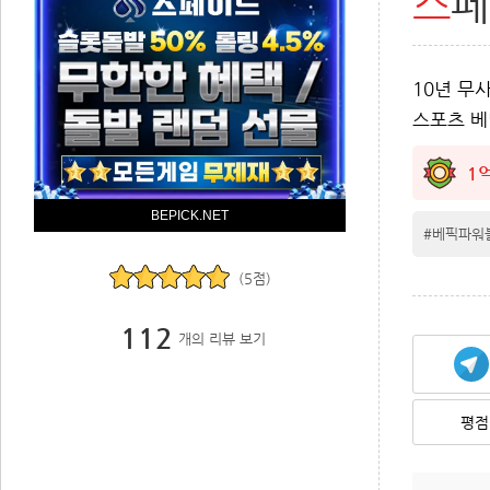
스
10년 무
스포츠 
1
BEPICK.NET
#베픽파워
(5점)
112
개의 리뷰 보기
평점