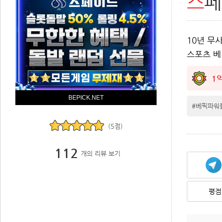
스
10년 무
스포츠 
1
BEPICK.NET
#베픽파워
(5점)
112
개의 리뷰 보기
평점