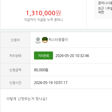
꽁머니사
최근 1주
1,310,000
원
제한
지금까지 지급된 누적 꽁머니
픽스터꿈돌이
신청자
2026-05-20 10:32:46
처리상태
처리완료
80,000원
신청금액
2026-05-19 10:01:17
신청시간
이렇게 신청하는거 맞나요?