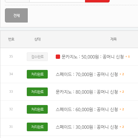
전체
번호
상태
제목
문카지노 : 50,000원 : 꽁머니 신청
접수완료
35
N
+ 1
스페이드 : 70,000원 : 꽁머니 신청
처리완료
34
+ 2
문카지노 : 80,000원 : 꽁머니 신청
처리완료
33
+ 2
스페이드 : 60,000원 : 꽁머니 신청
처리완료
32
+ 2
스페이드 : 30,000원 : 꽁머니 신청
처리완료
31
+ 2