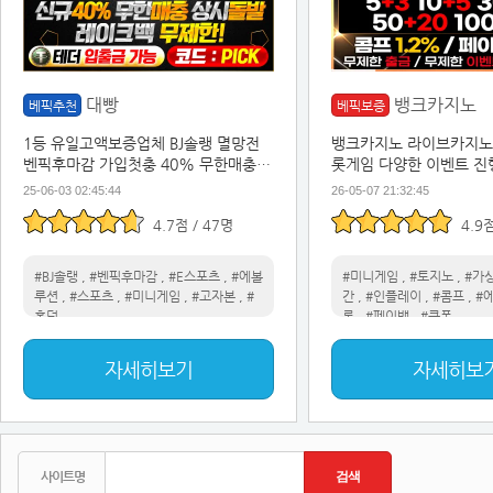
대빵
뱅크카지노
베픽추천
베픽보증
1등 유일고액보증업체 BJ솔랭 멸망전
뱅크카지노 라이브카지노
벤픽후마감 가입첫충 40% 무한매충이
롯게임 다양한 이벤트 진행
벤트
재충·페이백·콤프 지급 
25-06-03 02:45:44
26-05-07 21:32:45
무제한환전 지원
4.7점 / 47명
4.9
#BJ솔랭
,
#벤픽후마감
,
#E스포츠
,
#에볼
#미니게임
,
#토지노
,
#가
루션
,
#스포츠
,
#미니게임
,
#고자본
,
#
간
,
#인플레이
,
#콤프
,
#
홀덤
롯
,
#페이백
,
#쿠폰
자세히보기
자세히보