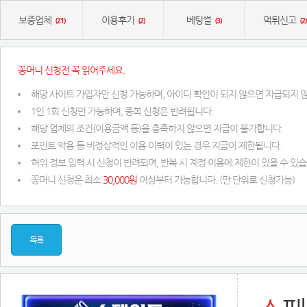
보증업체
이용후기
베팅썰
먹튀신고
(21)
(2)
(3)
(2)
꽁머니 신청전 꼭 읽어주세요.
해당 사이트 가입자만 신청 가능하며, 아이디 확인이 되지 않으면 지급되지 
1인 1회 신청만 가능하며, 중복 신청은 반려됩니다.
해당 업체의 조건(이용금액 등)을 충족하지 않으면 지급이 불가합니다.
포인트 악용 등 비정상적인 이용 이력이 있는 경우 지급이 제한됩니다.
허위 정보 입력 시 신청이 반려되며, 반복 시 계정 이용에 제한이 있을 수 있습
꽁머니 신청은 최소
30,000원
이상부터 가능합니다. (만 단위로 신청가능)
목록