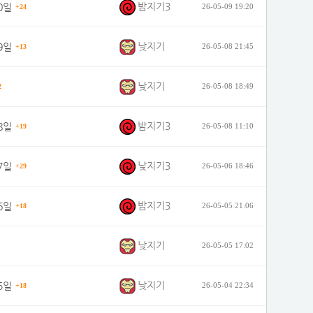
밤지기3
0일
26-05-09 19:20
+24
낮지기
9일
26-05-08 21:45
+13
낮지기
26-05-08 18:49
2
밤지기3
8일
26-05-08 11:10
+19
낮지기3
7일
26-05-06 18:46
+29
밤지기3
6일
26-05-05 21:06
+18
낮지기
26-05-05 17:02
낮지기
5일
26-05-04 22:34
+18