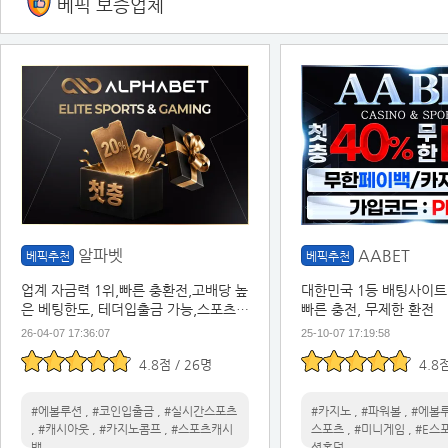
베픽 보증업체
알파벳
AABET
베픽추천
베픽추천
업계 자금력 1위,빠른 충환전,고배당 높
대한민국 1등 배팅사이트 
은 베팅한도, 테더입출금 가능,스포츠
빠른 충전, 무제한 환전
실시간 베팅 캐시아웃가능
26-04-07 17:36:07
25-10-07 17:19:58
4.8점 / 26명
4.8
#에볼루션
,
#코인입출금
,
#실시간스포츠
#카지노
,
#파워볼
,
#에볼
,
#캐시아웃
,
#카지노콤프
,
#스포츠캐시
스포츠
,
#미니게임
,
#E스
백
션홀덤