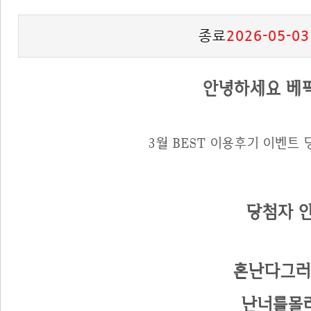
종료
2026-05-03
안녕하세요 베픽
3월 BEST 이용후기 이벤트
당첨자 
혼난다그
난너를몰