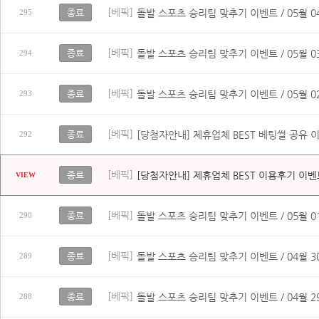
[베픽]
돌발 스포츠 승리팀 맞추기 이벤트 / 05월 0
종료
295
[베픽]
돌발 스포츠 승리팀 맞추기 이벤트 / 05월 0
종료
294
[베픽]
돌발 스포츠 승리팀 맞추기 이벤트 / 05월 0
종료
293
[베픽]
[당첨자안내] 제휴업체 BEST 베팅썰 공유 
종료
292
[베픽]
[당첨자안내] 제휴업체 BEST 이용후기 이벤
종료
VIEW
[베픽]
돌발 스포츠 승리팀 맞추기 이벤트 / 05월 0
종료
290
[베픽]
돌발 스포츠 승리팀 맞추기 이벤트 / 04월 3
종료
289
[베픽]
돌발 스포츠 승리팀 맞추기 이벤트 / 04월 2
종료
288