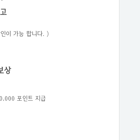
고
인이 가능 합니다. )
보상
0,000 포인트 지급