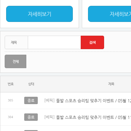
자세히보기
자세히보
전체
번호
상태
제목
[베픽]
돌발 스포츠 승리팀 맞추기 이벤트 / 05월 1
종료
305
[베픽]
돌발 스포츠 승리팀 맞추기 이벤트 / 05월 1
종료
304