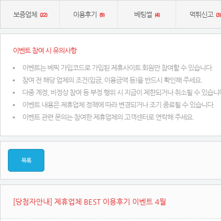
보증업체
이용후기
베팅썰
먹튀신고
(22)
(9)
(4)
(3)
이벤트 참여 시 유의사항
이벤트는 베픽 가입코드로 가입된 제휴사이트 회원만 참여할 수 있습니다.
참여 전 해당 업체의 조건(입금, 이용금액 등)을 반드시 확인해 주세요.
다중 계정, 비정상 참여 등 부정 행위 시 지급이 제한되거나 취소될 수 있습니
이벤트 내용은 제휴업체 정책에 따라 변경되거나 조기 종료될 수 있습니다.
이벤트 관련 문의는 참여한 제휴업체의 고객센터로 연락해 주세요.
목록
[당첨자안내] 제휴업체 BEST 이용후기 이벤트 4월