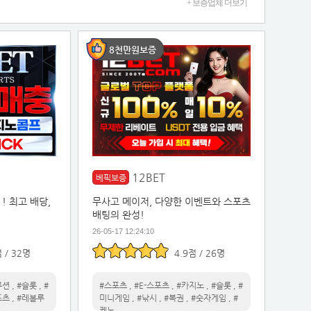
+ 보증업체 더보기
8천만원보증
12BET
베픽보증
! 최고 배당,
무사고 메이저, 다양한 이벤트와 스포츠
배팅의 완성!
26-05-17 12:24:10
점 / 32명
4.9점 / 26명
루션
,
#슬롯
,
#
#스포츠
,
#E-스포츠
,
#카지노
,
#슬롯
,
#
포츠
,
#레볼루
미니게임
,
#낚시
,
#복권
,
#숫자게임
,
#
케노