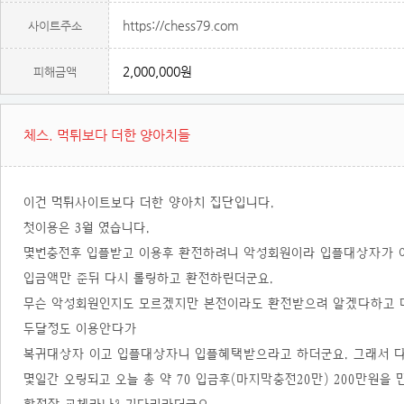
https://chess79.com
사이트주소
2,000,000원
피해금액
체스. 먹튀보다 더한 양아치들
이건 먹튀사이트보다 더한 양아치 집단입니다.
첫이용은 3월 였습니다.
몇번충전후 입플받고 이용후 환전하려니 악성회원이라 입플대상자가 
입금액만 준뒤 다시 롤링하고 환전하린더군요.
무슨 악성회원인지도 모르겠지만 본전이라도 환전받으려 알겠다하고 
두달정도 이용안다가
복귀대상자 이고 입플대상자니 입플혜택받으라고 하더군요. 그래서 
몇일간 오링되고 오늘 총 약 70 입금후(마지막충전20만) 200만원