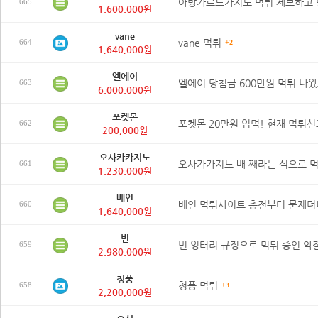
665
1,600,000원
vane
vane 먹튀
664
+2
1,640,000원
엘에이
663
6,000,000원
포켓몬
662
200,000원
오사카카지노
661
1,230,000원
베인
660
1,640,000원
빈
659
2,980,000원
청풍
청풍 먹튀
658
+3
2,200,000원