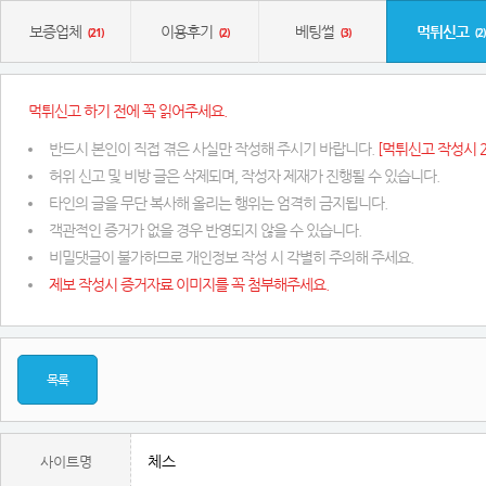
보증업체
이용후기
베팅썰
먹튀신고
(21)
(2)
(3)
(2)
먹튀신고 하기 전에 꼭 읽어주세요.
반드시 본인이 직접 겪은 사실만 작성해 주시기 바랍니다.
[먹튀신고 작성시 2
허위 신고 및 비방 글은 삭제되며, 작성자 제재가 진행될 수 있습니다.
타인의 글을 무단 복사해 올리는 행위는 엄격히 금지됩니다.
객관적인 증거가 없을 경우 반영되지 않을 수 있습니다.
비밀댓글이 불가하므로 개인정보 작성 시 각별히 주의해 주세요.
제보 작성시 증거자료 이미지를 꼭 첨부해주세요.
목록
체스
사이트명