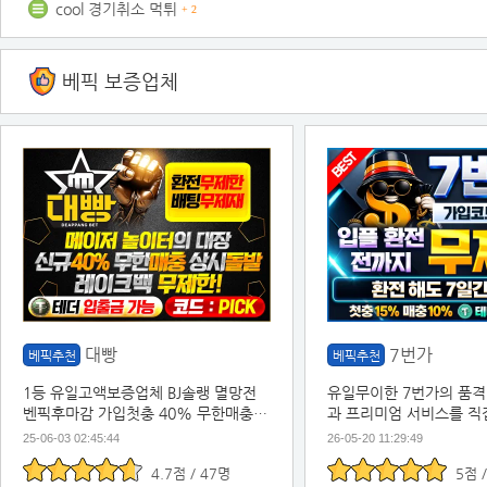
cool 경기취소 먹튀
+ 2
베픽 보증업체
대빵
7번가
베픽추천
베픽추천
1등 유일고액보증업체 BJ솔랭 멸망전
유일무이한 7번가의 품격
벤픽후마감 가입첫충 40% 무한매충이
과 프리미엄 서비스를 직
벤트
25-06-03 02:45:44
26-05-20 11:29:49
4.7점 / 47명
5점 