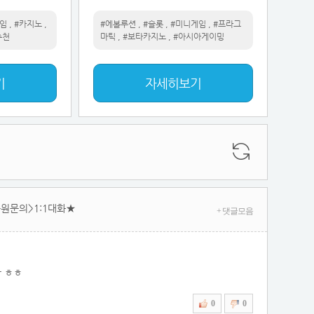
임
,
#카지노
,
#에볼루션
,
#슬롯
,
#미니게임
,
#프라그
추천
마틱
,
#보타카지노
,
#아시아게이밍
기
자세히보기
원문의>1:1대화★
+ 댓글모음
다 ㅎㅎ
0
0