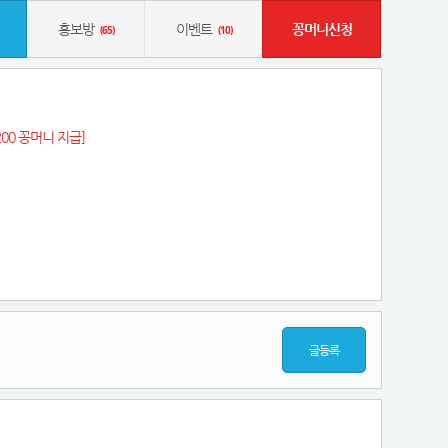
홍보방
이벤트
꽁머니신청
(65)
(10)
00 꽁머니 지급]
글등록