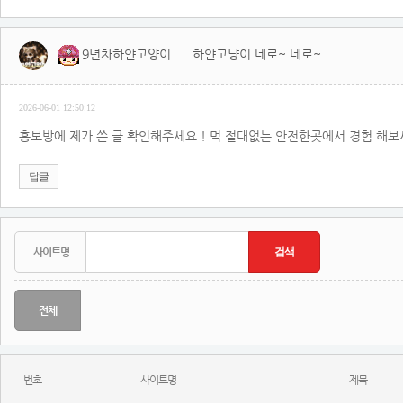
9년차하얀고양이
하얀고냥이 네로~ 네로~
2026-06-01 12:50:12
홍보방에 제가 쓴 글 확인해주세요 ! 먹 절대없는 안전한곳에서 경험 해보
답글
전체
번호
사이트명
제목