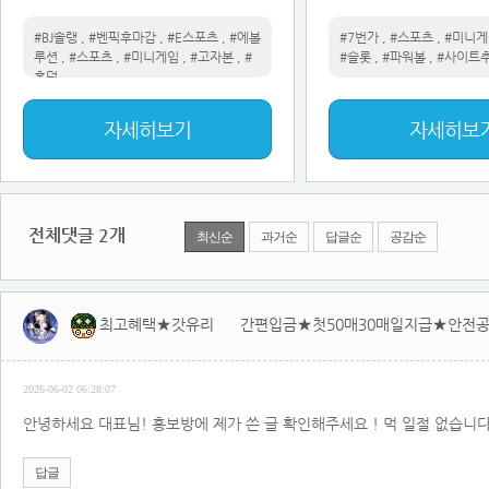
#BJ솔랭
,
#벤픽후마감
,
#E스포츠
,
#에볼
#7번가
,
#스포츠
,
#미니게
루션
,
#스포츠
,
#미니게임
,
#고자본
,
#
#슬롯
,
#파워볼
,
#사이트
홀덤
자세히보기
자세히보
전체댓글
2
개
최신순
과거순
답글순
공감순
최고혜택★갓유리
간편입금★첫50매30매일지급★안전공
2026-06-02 06:28:07
안녕하세요 대표님! 홍보방에 제가 쓴 글 확인해주세요 ! 먹 일절 없습니
답글