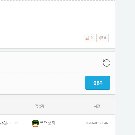
0
0
글등록
작성자
시간
폭력쓰까
아방가르드카지노 먹튀 제보하고 당첨금 160만원 포기!
26-06-07 22:46
+1