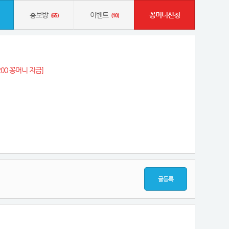
홍보방
이벤트
꽁머니신청
(65)
(10)
00 꽁머니 지급]
글등록