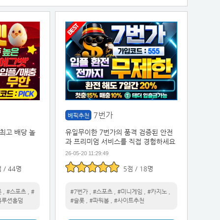
7번가
베픽추천
최고 배당 놀
유일무이한 7번가의 품격 검증된 안전
과 프리미엄 서비스를 직접 경험하세요
26-05-20 11:29:49
점 / 44명
5점 / 18명
롯
,
#스포츠
,
#
#7번가
,
#스포츠
,
#미니게임
,
#카지노
,
볼루션홀덤
#슬롯
,
#파워볼
,
#사이트추천