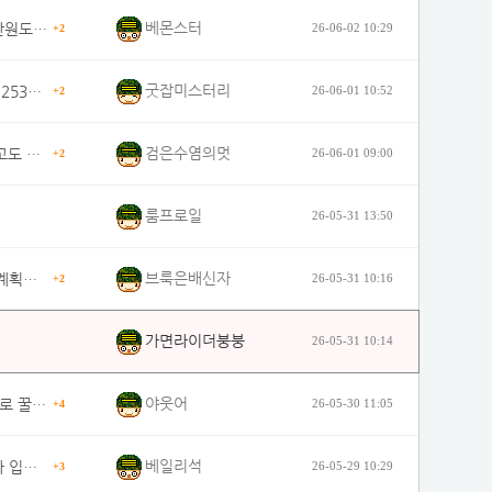
베몬스터
보리 같은 먹튀사이트는 이제 10만원도 환전 안 해주네요.
26-06-02 10:29
+2
굿잡미스터리
럭스벳 먹튀 전문가들에게 당첨금 253만원을 헌납했어요.
26-06-01 10:52
+2
검은수염의멋
제트 선동으로 9976만원 먹튀 하고도 사이트 운영 중!
26-06-01 09:00
+2
룸프로일
26-05-31 13:50
브룩은배신자
옴므 애초부터 69만원을 먹튀 할 계획이었나 봅니다.
26-05-31 10:16
+2
가면라이더붕붕
26-05-31 10:14
야웃어
굿데이 215만원 고전 먹튀 수법으로 꿀꺽해 버립니다.
26-05-30 11:05
+4
베일리석
엘나스카지노 50만원 먹튀 후 추가 입금까지 요구합니다.
26-05-29 10:29
+3