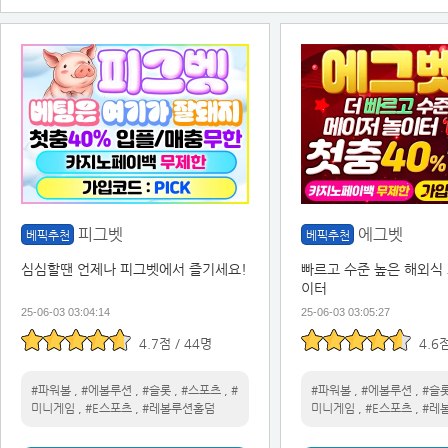
피그벳
에그벳
베픽추천
베픽추천
심심할땐 언제나 피그벳에서 즐기세요!
빠르고 수준 높은 해외식 
이터
25-06-03 03:04:14
25-06-03 03:05:27
4.7점 / 44명
4.6
#파워볼
,
#에볼루션
,
#슬롯
,
#스포츠
,
#
#파워볼
,
#에볼루션
,
#슬
미니게임
,
#E스포츠
,
#레볼루션홀덤
미니게임
,
#E스포츠
,
#레