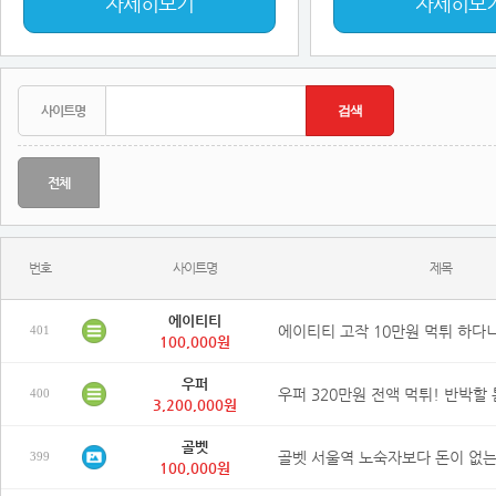
자세히보기
자세히보
전체
번호
사이트명
제목
에이티티
401
100,000원
우퍼
400
3,200,000원
골벳
399
100,000원