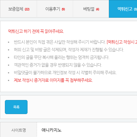
보증업체
이용후기
베팅썰
먹튀신고
(22)
(9)
(4)
(3)
먹튀신고 하기 전에 꼭 읽어주세요.
반드시 본인이 직접 겪은 사실만 작성해 주시기 바랍니다.
[먹튀신고 작성시 2
허위 신고 및 비방 글은 삭제되며, 작성자 제재가 진행될 수 있습니다.
타인의 글을 무단 복사해 올리는 행위는 엄격히 금지됩니다.
객관적인 증거가 없을 경우 반영되지 않을 수 있습니다.
비밀댓글이 불가하므로 개인정보 작성 시 각별히 주의해 주세요.
제보 작성시 증거자료 이미지를 꼭 첨부해주세요.
목록
애니카지노
사이트명