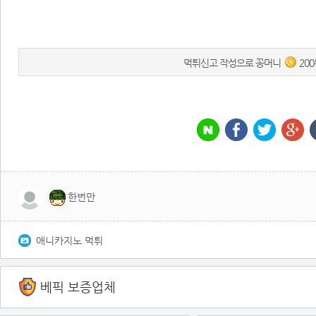
먹튀신고 작성으로 꽁머니
20
한번만
애니카지노 먹튀
베픽 보증업체