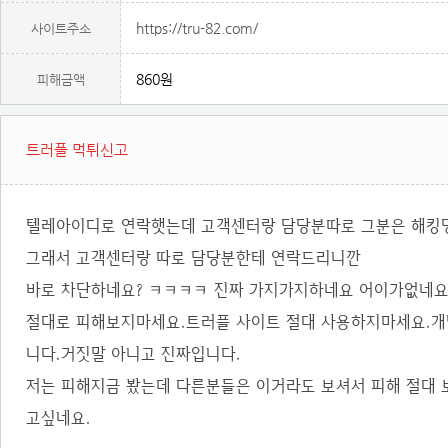
https://tru-82.com/
사이트주소
860원
피해금액
트러플 먹튀신고
텔레아이디로 연락햇는데 고객센터랑 담당분따로 그분은 해킹
그래서 고객센터랑 따로 담당분한테 연락드리니깐
바로 차단하네요? ㅋㅋㅋㅋ 진짜 가지가지하네요 어이가없네요 
절대로 피해보지마세요.트러플 사이트 절대 사용하지마세요.개
니다.거짓말 아니고 진짜입니다.
저는 피해지금 봤는데 다른분들은 이거라도 보셔서 피해 절대 
고싶네요.