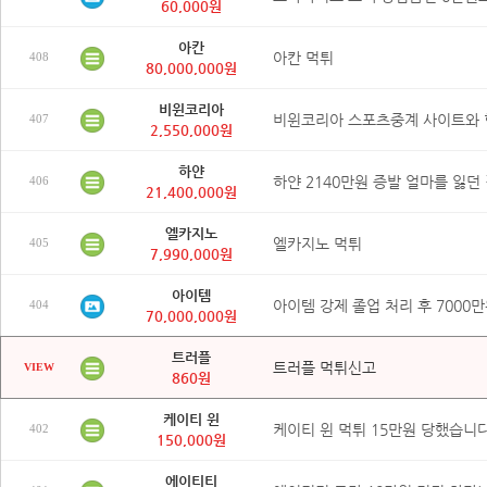
60,000원
아칸
아칸 먹튀
408
80,000,000원
비윈코리아
407
2,550,000원
하얀
406
21,400,000원
엘카지노
엘카지노 먹튀
405
7,990,000원
아이템
404
70,000,000원
트러플
트러플 먹튀신고
VIEW
860원
케이티 윈
케이티 윈 먹튀 15만원 당했습니
402
150,000원
에이티티