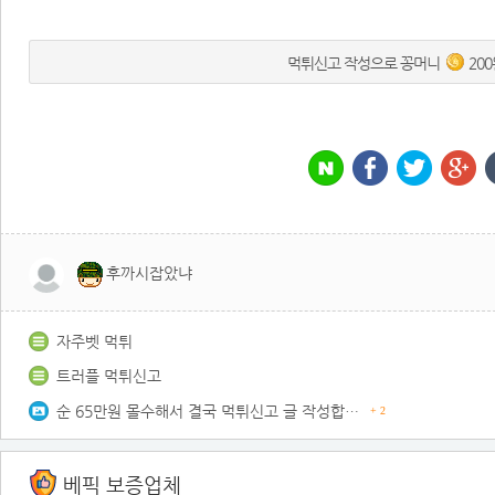
먹튀신고 작성으로 꽁머니
20
후까시잡았냐
자주벳 먹튀
트러플 먹튀신고
순 65만원 몰수해서 결국 먹튀신고 글 작성합니다.
+ 2
베픽 보증업체